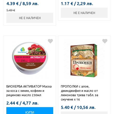
4.39
€
/
8,59
лв.
1.17
€
/
2,29
лв.
5.49
€
НЕ Е НАЛИЧЕН
НЕ Е НАЛИЧЕН
БИОХЕРБА АКТИВАТОР Маска
ПРОПОЛКИ с алое,
за коса с хинин, кофеин и
джинджифил и масло от
рициново масло 230мл
лимонова трева табл. за
смучене х 16
2.44
€
/
4,77
лв.
5.40
€
/
10,56
лв.
КУПИ