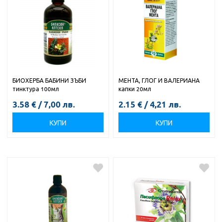
БИОХЕРБА БАБИНИ ЗЪБИ
МЕНТА, ГЛОГ И ВАЛЕРИАНА
тинктура 100мл
капки 20мл
3.58
€
/
7,00
лв.
2.15
€
/
4,21
лв.
КУПИ
КУПИ