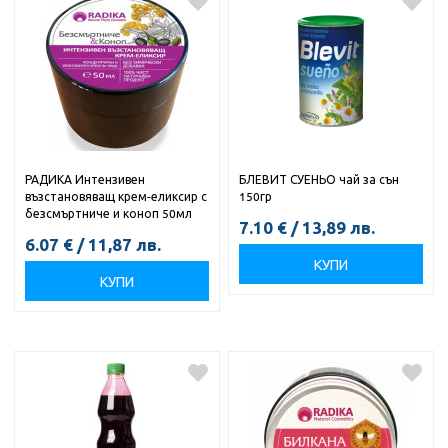
РАДИКА Интензивен
БЛЕВИТ СУЕНЬО чай за сън
възстановяващ крем-еликсир с
150гр
безсмъртниче и коноп 50мл
7.10
€
/
13,89
лв.
6.07
€
/
11,87
лв.
КУПИ
КУПИ