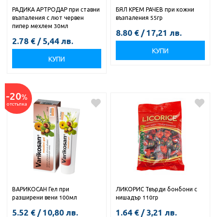
РАДИКА АРТРОДАР при ставни
БЯЛ КРЕМ РАЧЕВ при кожни
възпаления с лют червен
възпаления 55гр
пипер мехлем 30мл
8.80
€
/
17,21
лв.
2.78
€
/
5,44
лв.
КУПИ
КУПИ
-20
%
отстъпка
ВАРИКОСАН Гел при
ЛИКОРИС Твърди бонбони с
разширени вени 100мл
нишадър 110гр
5.52
€
/
10,80
лв.
1.64
€
/
3,21
лв.