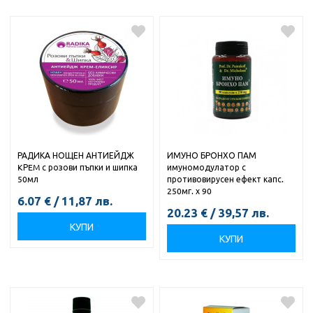
РАДИКА НОЩЕН АНТИЕЙДЖ
ИМУНО БРОНХО ПАМ
KРEM с розови пъпки и шипка
имуномодулатор с
50мл
противовирусен ефект капс.
250мг. х 90
6.07
€
/
11,87
лв.
20.23
€
/
39,57
лв.
КУПИ
КУПИ