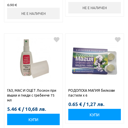
6.90
€
НЕ Е НАЛИЧЕН
НЕ Е НАЛИЧЕН
ГАЗ, МАС И ОЦЕТ Лосион при
РОДОПСКА МАГИЯ билкови
въшки и гниди с гребенче 75
пастили х 6
мл
0.65
€
/
1,27
лв.
5.46
€
/
10,68
лв.
КУПИ
КУПИ