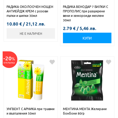
РАДИКА ОКОЛООЧЕН НОЩЕН
РАДИКА ВЕНОДАР 7 БИЛКИ С
АНТИЕЙДЖ КРЕМ с розови
ПРОПОЛИС при разширени
пъпки и шипки 30мл
вени и хемороиди мехлем
30мл
10.80
€
/
21,12
лв.
2.79
€
/
5,46
лв.
НЕ Е НАЛИЧЕН
КУПИ
-20
%
отстъпка
УНГВЕНТ С АРНИКА при травми
МЕНТИНА МЕНТА Желирани
и възпаления 50мл
бонбони 80гр