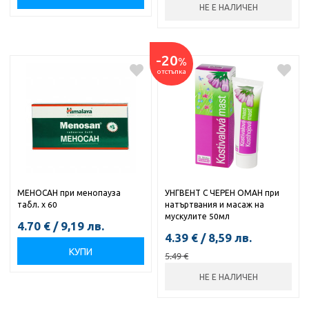
НЕ Е НАЛИЧЕН
-20
%
отстъпка
МЕНОСАН при менопауза
УНГВЕНТ С ЧЕРЕН ОМАН при
табл. х 60
натъртвания и масаж на
мускулите 50мл
4.70
€
/
9,19
лв.
4.39
€
/
8,59
лв.
КУПИ
5.49
€
НЕ Е НАЛИЧЕН