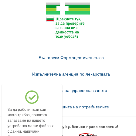
Български Фармацевтичен съюз
Изпълнителна агенция по лекарствата
Министерство на здравеопазването
Комисия за защита на потребителите
За да работи този сайт
както трябва, понякога
запазваме на вашето
устройство малки файлове
© 2018-2026 mypharmacy.bg. Всички права запазени!
с данни, наричани