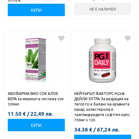
51.79
€
НЕ Е НАЛИЧЕН
КУПИ
АБОФАРМА БИО СОК АЛОЕ
НЕЙЧЪРЪЛ ФАКТОРС PGX®
ВЕРА за имунната система сок
ДЕЙЛИ УЛТРА За редукция на
330мл
теглото и баланс на кръвната
захар, холестерола и
11.50
€
/
22,49
лв.
триглицеридите софтгел капс.
750мг х 120
КУПИ
34.38
€
/
67,24
лв.