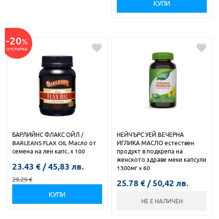
КУПИ
-20
%
отстъпка
БАРЛИЙНС ФЛАКС ОЙЛ /
НЕЙЧЪРС УЕЙ ВЕЧЕРНА
BARLEANS FLAX OIL Масло от
ИГЛИКА МАСЛО естествен
семена на лен капс. х 100
продукт в подкрепа на
женското здраве меки капсули
23.43
€
/
45,83
лв.
1300мг x 60
29.29
€
25.78
€
/
50,42
лв.
КУПИ
НЕ Е НАЛИЧЕН