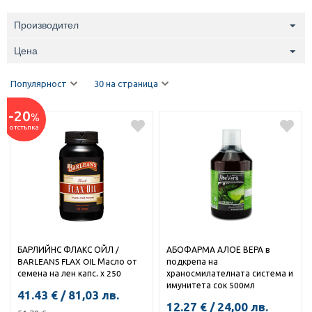
Производител
Цена
Популярност
30 на страница
-20
%
отстъпка
БАРЛИЙНС ФЛАКС ОЙЛ /
АБОФАРМА АЛОЕ ВЕРА в
BARLEANS FLAX OIL Масло от
подкрепа на
семена на лен капс. х 250
храносмилателната система и
имунитета сок 500мл
41.43
€
/
81,03
лв.
12.27
€
/
24,00
лв.