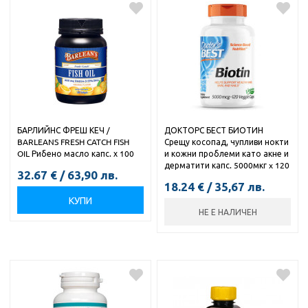
БАРЛИЙНС ФРЕШ КЕЧ /
ДОКТОРС БЕСТ БИОТИН
BARLEANS FRESH CATCH FISH
Срещу косопад, чупливи нокти
OIL Рибено масло капс. х 100
и кожни проблеми като акне и
дерматити капс. 5000мкг x 120
32.67
€
/
63,90
лв.
18.24
€
/
35,67
лв.
КУПИ
НЕ Е НАЛИЧЕН