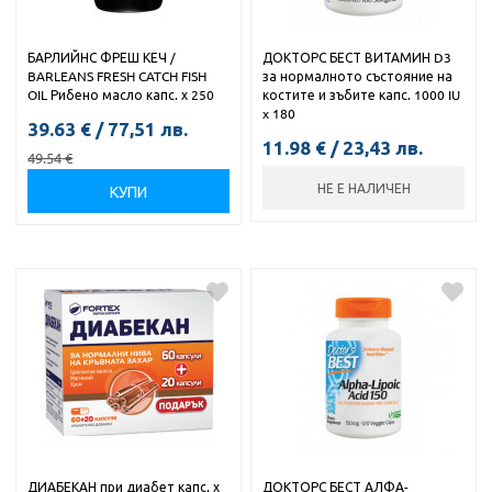
БАРЛИЙНС ФРЕШ КЕЧ /
ДОКТОРС БЕСТ ВИТАМИН D3
BARLEANS FRESH CATCH FISH
за нормалното състояние на
OIL Рибено масло капс. х 250
костите и зъбите капс. 1000 IU
x 180
39.63
€
/
77,51
лв.
11.98
€
/
23,43
лв.
49.54
€
НЕ Е НАЛИЧЕН
КУПИ
ДИАБЕКАН при диабет капс. х
ДОКТОРС БЕСТ АЛФА-