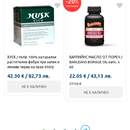
-20
%
отстъпка
ХУСК / HUSK 100% натурални
БАРЛИЙНС МАСЛО ОТ ПОРЕЧ /
растителни фибри при запек и
BARLEANS BORAGE OIL капс. х
лениви черва на прах 450гр
60
42.30
€
/
82,73
лв.
22.05
€
/
43,13
лв.
27.56
€
НЕ Е НАЛИЧЕН
НЕ Е НАЛИЧЕН