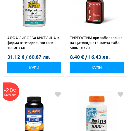
АЛФА-ЛИПОЕВА КИСЕЛИНА R-
ТИРЕОСТИМ при заболявания
форма вегетариански капс.
на щитовидната жлеза табл.
100мг х 60
500мг х 120
31.12
€
/
60,87
лв.
8.40
€
/
16,43
лв.
КУПИ
КУПИ
-20
%
отстъпка