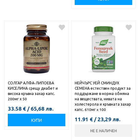
СОЛГАР АЛФА-ЛИПОЕВА
НЕЙЧЪРС УЕЙ СМИНДУХ
КИСЕЛИНА срещу диабет и
СЕМЕНА естествен продукт за
висока кръвна захар капс.
поддържане в норма обмяна
200мг х 50
на веществата, нивата на
холестерола и кръвната захар
33.58
€
/
65,68
лв.
капс. 610мг x 100
11.91
€
/
23,29
лв.
КУПИ
НЕ Е НАЛИЧЕН