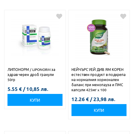
ЛИПОНОРМ / LIPONORM за
НЕЙЧЪРС УЕЙ ДИВ ЯМ КОРЕН
здрав черен дроб гранули
естествен продукт в подкрепа
50гр
на нормалния хормонален
баланс при менопауза и ПМС
5.55
€
/
10,85
лв.
капсули 425мг x 100
12.26
€
/
23,98
лв.
КУПИ
КУПИ