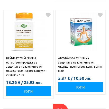
НЕЙЧЪРС УЕЙ СЕЛЕН
АБОФАРМА СЕЛЕН за
естествен продукт за
защитата на клетките от
защитата на клетките от
оксидативен стрес капс. 50мкг
оксидативен стрес капсули
x 30
200мкг x 100
5.37
€
/
10,50
лв.
13.26
€
/
25,93
лв.
КУПИ
КУПИ