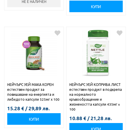
НЕ Е НАЛИЧЕН
КУПИ
НЕЙЧЪРС УЕЙ МАКА КОРЕН
НЕЙЧЪРС УЕЙ КОПРИВА ЛИСТ
естествен продукт за
естествен продукт в подкрепа
повишаване на енергията и
на нормалното
либидото капсули 525мг х 100
кръвообращение и
жизнеността капсули 435мг x
15.28
€
/
29,89
лв.
100
10.88
€
/
21,28
лв.
КУПИ
КУПИ