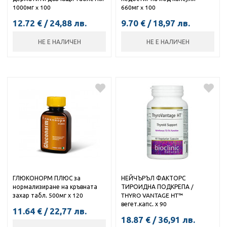
1000мг x 100
660мг x 100
12.72
€
/
24,88
лв.
9.70
€
/
18,97
лв.
НЕ Е НАЛИЧЕН
НЕ Е НАЛИЧЕН
ГЛЮКОНОРМ ПЛЮС за
НЕЙЧЪРЪЛ ФАКТОРС
нормализиране на кръвната
ТИРОИДНА ПОДКРЕПА /
захар табл. 500мг х 120
THYRO VANTAGE HT™
вегет.капс. х 90
11.64
€
/
22,77
лв.
18.87
€
/
36,91
лв.