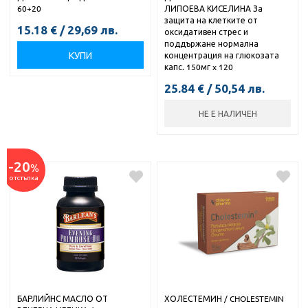
60+20
ЛИПОЕВА КИСЕЛИНА За
защита на клетките от
15.18
€
/
29,69
лв.
оксидативен стрес и
поддържане нормална
КУПИ
концентрация на глюкозата
капс. 150мг x 120
25.84
€
/
50,54
лв.
НЕ Е НАЛИЧЕН
-20
%
отстъпка
БАРЛИЙНС МАСЛО ОТ
ХОЛЕСТЕМИН / CHOLESTEMIN