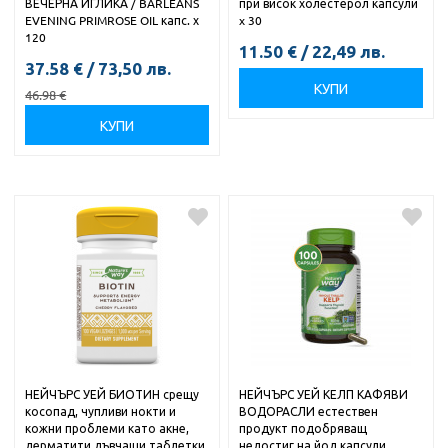
ВЕЧЕРНА ИГЛИКА / BARLEANS
при висок холестерол капсули
EVENING PRIMROSE OIL капс. х
x 30
120
11.50
€
/
22,49
лв.
37.58
€
/
73,50
лв.
КУПИ
46.98
€
КУПИ
НЕЙЧЪРС УЕЙ БИОТИН срещу
НЕЙЧЪРС УЕЙ КЕЛП КАФЯВИ
косопад, чупливи нокти и
ВОДОРАСЛИ естествен
кожни проблеми като акне,
продукт подобряващ
дерматити дъвчащи таблетки
недостиг на йод капсули