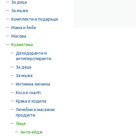
За деца
За мъже
Комплекти и подаръци
Мама и бебе
Масова
Козметика
Дезодоранти и
антиперспиранти
За деца
За мъже
Интимна хигиена
Коса и скалп
Крака и ходила
Лечебни и масажни
продукти
Лице
Анти-ейдж