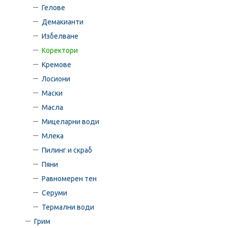
Гелове
Демакианти
Избелване
Коректори
Кремове
Лосиони
Маски
Масла
Мицеларни води
Млека
Пилинг и скраб
Пяни
Равномерен тен
Серуми
Термални води
Грим