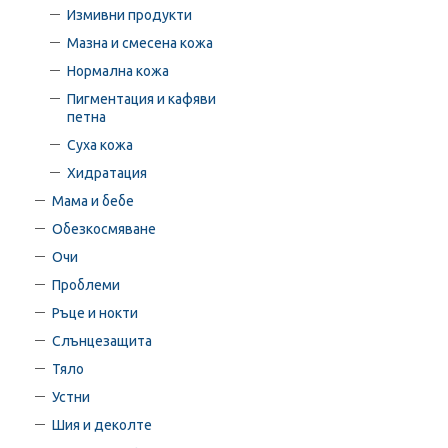
Измивни продукти
Мазна и смесена кожа
Нормална кожа
Пигментация и кафяви
петна
Суха кожа
Хидратация
Мама и бебе
Обезкосмяване
Очи
Проблеми
Ръце и нокти
Слънцезащита
Тяло
Устни
Шия и деколте