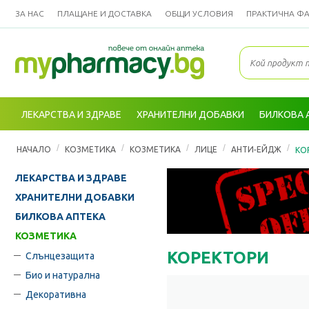
ЗА НАС
ПЛАЩАНЕ И ДОСТАВКА
ОБЩИ УСЛОВИЯ
ПРАКТИЧНА Ф
ЛЕКАРСТВА И ЗДРАВЕ
ХРАНИТЕЛНИ ДОБАВКИ
БИЛКОВА 
/
/
/
/
/
НАЧАЛО
КОЗМЕТИКА
КОЗМЕТИКА
ЛИЦЕ
АНТИ-ЕЙДЖ
КО
ЛЕКАРСТВА И ЗДРАВЕ
ХРАНИТЕЛНИ ДОБАВКИ
БИЛКОВА АПТЕКА
КОЗМЕТИКА
КОРЕКТОРИ
Слънцезащита
Био и натурална
Декоративна