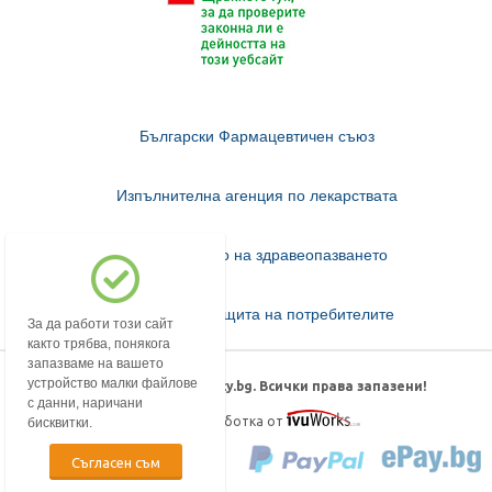
Български Фармацевтичен съюз
Изпълнителна агенция по лекарствата
Министерство на здравеопазването
Комисия за защита на потребителите
За да работи този сайт
както трябва, понякога
запазваме на вашето
устройство малки файлове
© 2018-2026 mypharmacy.bg. Всички права запазени!
с данни, наричани
Дизайн и изработка от
бисквитки.
Съгласен съм