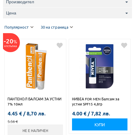
Производител
Цена
Популярност
30 на страница
-20
%
отстъпка
ПАНТЕНОЛ БАЛСАМ ЗА УСТНИ
НИВЕА FOR MEN Балсам за
7% 10мл
устни SPF15 4,8гр
4.45
€
/
8,70
лв.
4.00
€
/
7,82
лв.
5.56
€
КУПИ
НЕ Е НАЛИЧЕН