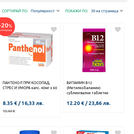
Популярност
30 на страница
СОРТИРАЙ ПО:
ПОКАЖИ ПО:
-20
%
отстъпка
ПАНТЕНОЛ ПРИ КОСОПАД,
ВИТАМИН В12
СТРЕС И УМОРА капс. 40мг х 60
(Метилкобаламин)
сублингвални таблетки
1000мкг x 90
8.35
€
/
16,33
лв.
12.20
€
/
23,86
лв.
10.44
€
КУПИ