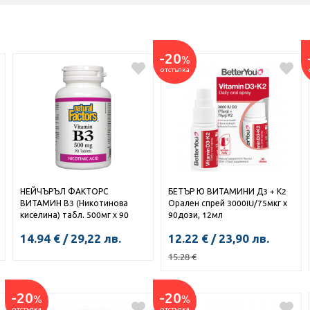
-20
%
отстъпка
НЕЙЧЪРЪЛ ФАКТОРС
БЕТЪР Ю ВИТАМИНИ Д3 + К2
ВИТАМИН В3 (Никотинова
Орален спрей 3000IU/75мкг х
киселина) табл. 500мг х 90
90дози, 12мл
14.94
€
/
29,22
лв.
12.22
€
/
23,90
лв.
15.28
€
КУПИ
-20
-20
%
%
КУПИ
отстъпка
отстъпка