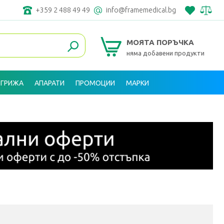
+359 2 488 49 49
info@framemedical.bg
МОЯТА ПОРЪЧКА
няма добавени продукти
 ГРИЖА
АПАРАТИ
ПРОМОЦИИ
МАРКИ
ВХОД