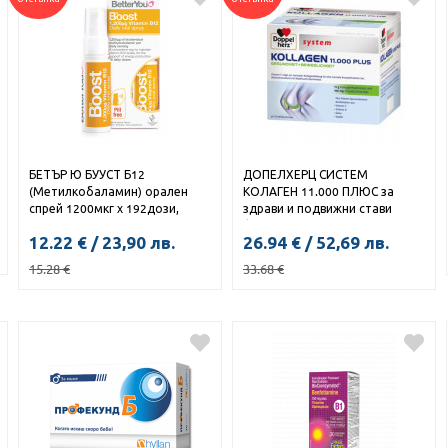
БЕТЪР Ю БУУСТ Б12
ДОПЕЛХЕРЦ СИСТЕМ
(Метилкобаламин) орален
КОЛАГЕН 11.000 ПЛЮС за
спрей 1200мкг х 192дози,
здрави и подвижни стави
25мл
флакони x 30
12.22
€
/
23,90
лв.
26.94
€
/
52,69
лв.
15.28
€
33.68
€
КУПИ