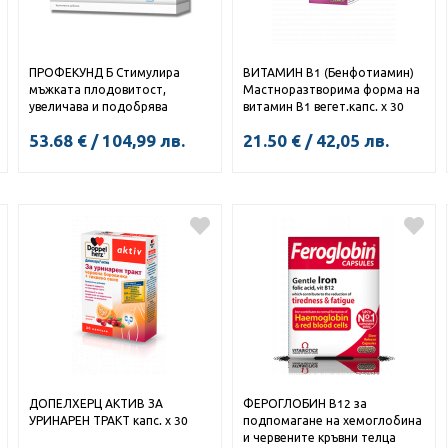
ПРОФЕКУНД Б Стимулира
ВИТАМИН В1 (Бенфотиамин)
мъжката плодовитост,
Мастноразтворима форма на
увеличава и подобрява
витамин В1 вегет.капс. х 30
производството на семенна
53.68
€
/
104,99
лв.
21.50
€
/
42,05
лв.
течност при мъжете капс. х 30
ДОПЕЛХЕРЦ АКТИВ ЗА
ФЕРОГЛОБИН В12 за
УРИНАРЕН ТРАКТ капс. х 30
подпомагане на хемоглобина
и червените кръвни телца