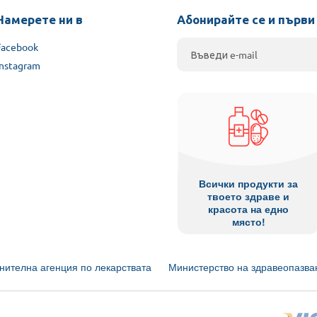
Намерете ни в
Абонирайте се и първи
Facebook
Instagram
Всички продукти за
твоето здраве и
красота на едно
място!
нителна агенция по лекарствата
Министерство на здравеопазва