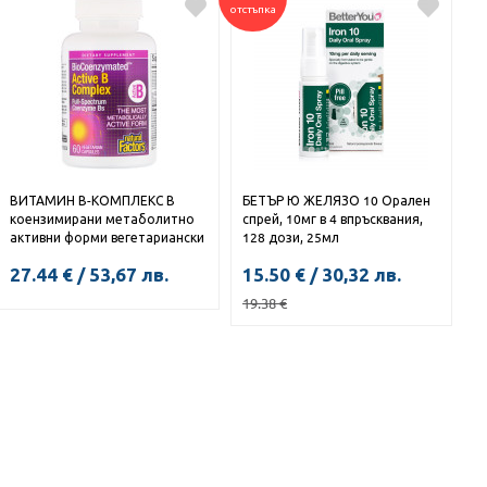
КУПИ
КУПИ
отстъпка
ВИТАМИН В-КОМПЛЕКС В
БЕТЪР Ю ЖЕЛЯЗО 10 Орален
коензимирани метаболитно
спрей, 10мг в 4 впръсквания,
активни форми вегетариански
128 дози, 25мл
капс. x 60
27.44
€
/
53,67
лв.
15.50
€
/
30,32
лв.
19.38
€
КУПИ
КУПИ