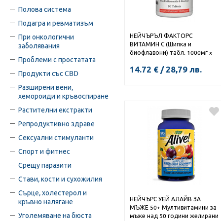
Полова система
Подагра и ревматизъм
НЕЙЧЪРЪЛ ФАКТОРС
При онкологични
ВИТАМИН С (Шипка и
заболявания
биофлавони) табл. 1000мг x
Проблеми с простатата
90
14.72
€
/
28,79
лв.
Продукти със CBD
Разширени вени,
хемороиди и кръвоспиране
Растителни екстракти
Репродуктивно здраве
Сексуални стимуланти
Спорт и фитнес
Срещу паразити
Стави, кости и сухожилия
Сърце, холестерол и
НЕЙЧЪРС УЕЙ АЛАЙВ ЗА
кръвно налягане
МЪЖЕ 50+ Мултивитамини за
Уголемяване на бюста
мъже над 50 години желирани