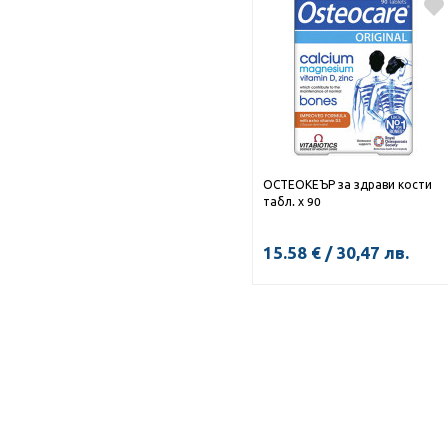
ОСТЕОКЕЪР за здрави кости
табл. х 90
15.58
€
/
30,47
лв.
КУПИ