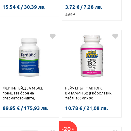
15.54
€
/
30,39
лв.
3.72
€
/
7,28
лв.
4.65
€
КУПИ
КУПИ
ФЕРТИЛ ЕЙД ЗА МЪЖЕ
НЕЙЧЪРЪЛ ФАКТОРС
повишава броя на
ВИТАМИН В2 (Рибофлавин)
сперматозоидите,
табл. 100мг х 90
качеството и подвижността
89.95
€
/
175,93
лв.
10.78
€
/
21,08
лв.
им капс х 90
-20
%