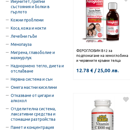
Имунитет, грипни
състояния и болки в
гърлото
Кожни проблеми
Коса, кожа и нокти
Лечебни гъби
Менопауза
ФЕРОГЛОБИН В12 за
Мигрена, главоболие и
подпомагане на хемоглобина
махмурлук
и червените кръвни телца
сироп 200мл
Наднормено тегло, диета и
12.78
€
/
25,00
лв.
отслабване
Нервна система и сън
Омега мастни киселини
КУПИ
Отказване от цигари и
алкохол
Oтделителна система,
лаксативни средства и
стомашни разтройства
Памет и концентрация