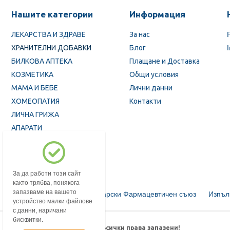
Нашите категории
Информация
ЛЕКАРСТВА И ЗДРАВЕ
За нас
ХРАНИТЕЛНИ ДОБАВКИ
Блог
БИЛКОВА АПТЕКА
Плащане и Доставка
КОЗМЕТИКА
Общи условия
МАМА И БЕБЕ
Лични данни
ХОМЕОПАТИЯ
Контакти
ЛИЧНА ГРИЖА
АПАРАТИ
ПРОМОЦИИ
За да работи този сайт
както трябва, понякога
запазваме на вашето
Български Фармацевтичен съюз
Изпъл
устройство малки файлове
с данни, наричани
бисквитки.
© 2018-2026 mypharmacy.bg. Всички права запазени!