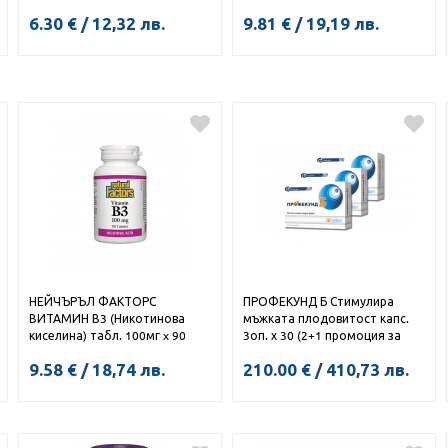
капс. х 30
6.30
€
/
12,32
лв.
9.81
€
/
19,19
лв.
КУПИ
НЕЙЧЪРЪЛ ФАКТОРС
ПРОФЕКУНД Б Стимулира
ВИТАМИН В3 (Никотинова
мъжката плодовитост капс.
киселина) табл. 100мг x 90
3оп. х 30 (2+1 промоция за
бъдещите бащи за три
9.58
€
/
18,74
лв.
210.00
€
/
410,73
лв.
месеца)