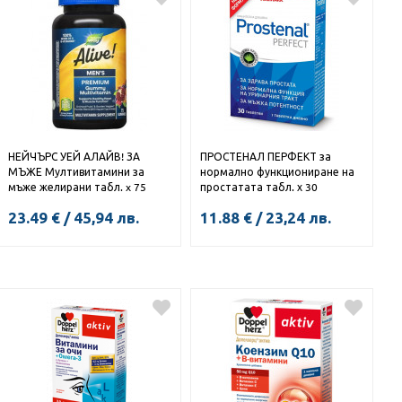
НЕЙЧЪРС УЕЙ АЛАЙВ! ЗА
ПРОСТЕНАЛ ПЕРФЕКТ за
МЪЖЕ Мултивитамини за
нормално функциониране на
мъже желирани табл. x 75
простатата табл. х 30
23.49
€
/
45,94
лв.
11.88
€
/
23,24
лв.
КУПИ