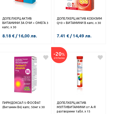
ДОПЕЛХЕРЦ АКТИВ
ДОПЕЛХЕРЦ АКТИВ КОЕНЗИМ
ВИТАМИНИ ЗА ОЧИ + ОМЕГА 3
Q10 + ВИТАМИНИ В капс. х 30
капс. х 30
8.18
€
/
16,00
лв.
7.41
€
/
14,49
лв.
-20
%
КУПИ
отстъпка
ПИРИДОКСАЛ 5-ФОСФАТ
ДОПЕЛХЕРЦ АКТИВ
(Витамин В6) капс. 50мг х 30
МУЛТИВИТАМИНИ от А-Я
разтворими табл. х 15