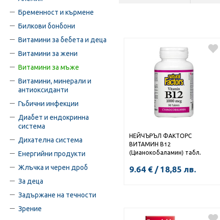
Бременност и кърмене
Билкови бонбони
Витамини за бебета и деца
Витамини за жени
Витамини за мъже
Витамини, минерали и
антиоксиданти
Гъбични инфекции
Диабет и ендокринна
система
НЕЙЧЪРЪЛ ФАКТОРС
Дихателна система
ВИТАМИН В12
(Цианокобаламин) табл.
Енергийни продукти
1000мкг x 90
Жлъчка и черен дроб
9.64
€
/
18,85
лв.
За деца
Задържане на течности
Зрение
КУПИ