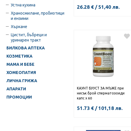
табл. x 75
Устна кухина
26.28
€
/
51,40
лв.
Храносмилане, пробиотици
и ензими
Хъркане
КУПИ
Цистит, бъбреци и
уринарен тракт
БИЛКОВА АПТЕКА
КОЗМЕТИКА
МАМА И БЕБЕ
ХОМЕОПАТИЯ
ЛИЧНА ГРИЖА
КАУНТ БУУСТ ЗА МЪЖЕ при
АПАРАТИ
нисък брой сперматозоиди
ПРОМОЦИИ
капс х 60
51.73
€
/
101,18
лв.