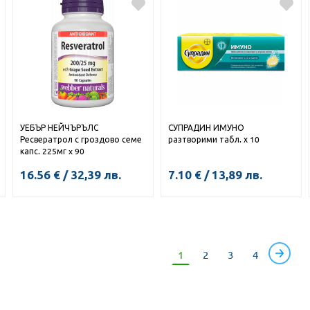
КУПИ
КУПИ
УЕБЪР НЕЙЧЪРЪЛС
СУПРАДИН ИМУНО
Ресвератрол с гроздово семе
разтворими табл. х 10
капс. 225мг x 90
16.56
€
/
32,39
лв.
7.10
€
/
13,89
лв.
КУПИ
1
2
3
4