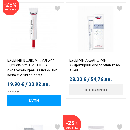
-28
%
отстъпка
ЕУСЕРИН ВОЛЮМ ФИЛЪР /
ЕУСЕРИН АКВАПОРИН
EUCERIN VOLUME FILLER
Хидратиращ околоочен крем
околоочен крем за всеки тип
15мл
кожа със SPF15 15мл
28.00
€
/
54,76
лв.
19.90
€
/
38,92
лв.
НЕ Е НАЛИЧЕН
27.56
€
КУПИ
-25
%
отстъпка