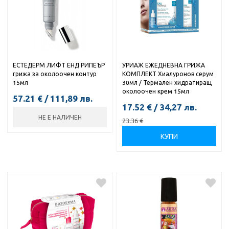
ЕСТЕДЕРМ ЛИФТ ЕНД РИПЕЪР
УРИАЖ ЕЖЕДНЕВНА ГРИЖА
грижа за околоочен контур
КОМПЛЕКТ Хиалуронов серум
15мл
30мл / Термален хидратиращ
околоочен крем 15мл
57.21
€
/
111,89
лв.
17.52
€
/
34,27
лв.
НЕ Е НАЛИЧЕН
23.36
€
КУПИ