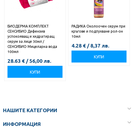
БИОДЕРМА КОМПЛЕКТ
РАДИКА Околоочен серум при
СЕНСИБИО Дифензив
кръгове и подпухване рол-он
успокояващ и хидратиращ
10мл
серум за лице 30мл /
4.28
€
/
8,37
лв.
СЕНСИБИО Мицеларна вода
100мл
КУПИ
28.63
€
/
56,00
лв.
КУПИ
НАШИТЕ КАТЕГОРИИ
ИНФОРМАЦИЯ