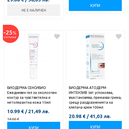
КУПИ
НЕ Е НАЛИЧЕН
-25
%
отстъпка
БИОДЕРМА СЕНСИБИО
БИОДЕРМА АТОДЕРМ
Ежедневен гел за околоочен
ИНТЕНЗИВ 3в1 успокоява,
контур за чувствителна и
възстановява, премахва грима,
нетолерантна кожа 15мл
срещу раздразненията на
клепача крем 100мл
10.99
€
/
21,49
лв.
20.98
€
/
41,03
лв.
14.66
€
КУПИ
КУПИ