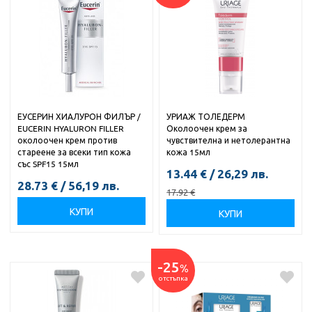
ЕУСЕРИН ХИАЛУРОН ФИЛЪР /
УРИАЖ ТОЛЕДЕРМ
EUCERIN HYALURON FILLER
Околоочен крем за
околоочен крем против
чувствителна и нетолерантна
стареене за всеки тип кожа
кожа 15мл
със SPF15 15мл
13.44
€
/
26,29
лв.
28.73
€
/
56,19
лв.
17.92
€
КУПИ
КУПИ
-25
%
отстъпка