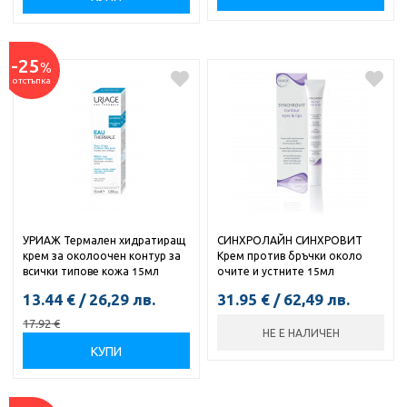
-25
%
отстъпка
УРИАЖ Термален хидратиращ
СИНХРОЛАЙН СИНХРОВИТ
крем за околоочен контур за
Крем против бръчки около
всички типове кожа 15мл
очите и устните 15мл
13.44
€
/
26,29
лв.
31.95
€
/
62,49
лв.
17.92
€
НЕ Е НАЛИЧЕН
КУПИ