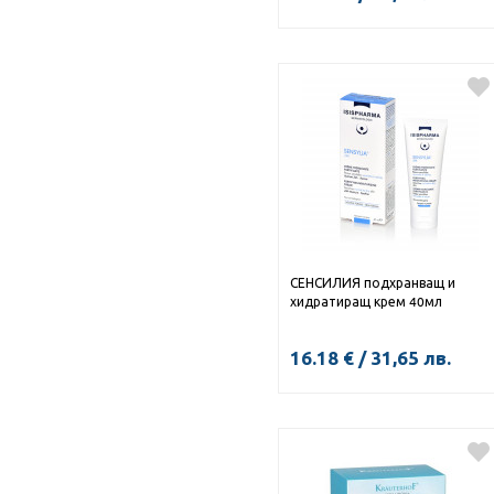
СЕНСИЛИЯ подхранващ и
хидратиращ крем 40мл
16.18
€
/
31,65
лв.
КУПИ