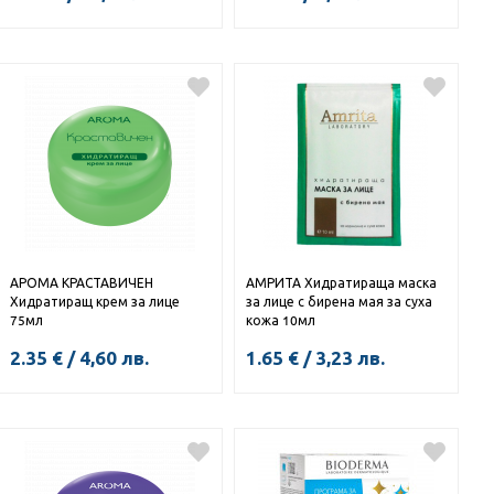
КУПИ
АРОМА КРАСТАВИЧЕН
АМРИТА Хидратираща маска
Хидратиращ крем за лице
за лице с бирена мая за суха
75мл
кожа 10мл
2.35
€
/
4,60
лв.
1.65
€
/
3,23
лв.
КУПИ