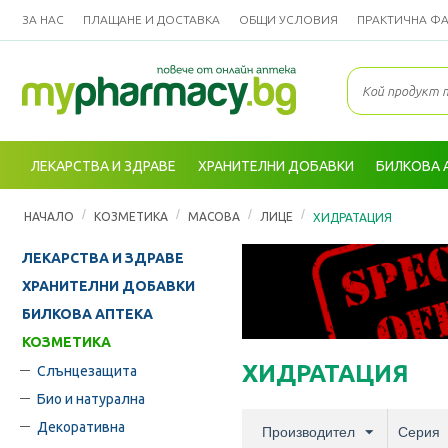
ЗА НАС
ПЛАЩАНЕ И ДОСТАВКА
ОБЩИ УСЛОВИЯ
ПРАКТИЧНА Ф
ЛЕКАРСТВА И ЗДРАВЕ
ХРАНИТЕЛНИ ДОБАВКИ
БИЛКОВА 
/
/
/
/
НАЧАЛО
КОЗМЕТИКА
МАСОВА
ЛИЦЕ
ХИДРАТАЦИЯ
ЛЕКАРСТВА И ЗДРАВЕ
ХРАНИТЕЛНИ ДОБАВКИ
БИЛКОВА АПТЕКА
КОЗМЕТИКА
ХИДРАТАЦИЯ
Слънцезащита
Био и натурална
Декоративна
Производител
Серия