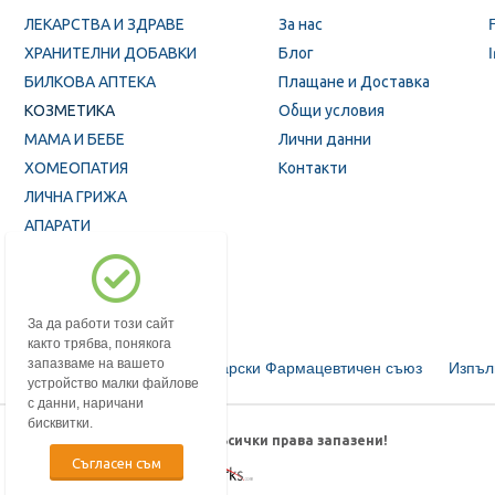
ЛЕКАРСТВА И ЗДРАВЕ
За нас
ХРАНИТЕЛНИ ДОБАВКИ
Блог
БИЛКОВА АПТЕКА
Плащане и Доставка
КОЗМЕТИКА
Общи условия
МАМА И БЕБЕ
Лични данни
ХОМЕОПАТИЯ
Контакти
ЛИЧНА ГРИЖА
АПАРАТИ
ПРОМОЦИИ
За да работи този сайт
както трябва, понякога
запазваме на вашето
Български Фармацевтичен съюз
Изпъл
устройство малки файлове
с данни, наричани
бисквитки.
© 2018-2026 mypharmacy.bg. Всички права запазени!
Съгласен съм
Дизайн и изработка от