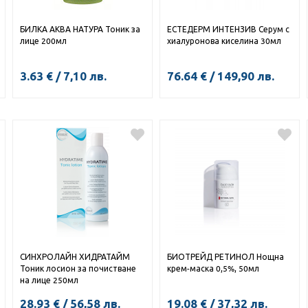
БИЛКА АКВА НАТУРА Тоник за
ЕСТЕДЕРМ ИНТЕНЗИВ Серум с
лице 200мл
хиалуронова киселина 30мл
3.63
€
/
7,10
лв.
76.64
€
/
149,90
лв.
СИНХРОЛАЙН ХИДРАТАЙМ
БИОТРЕЙД РЕТИНОЛ Нощна
Тоник лосион за почистване
крем-маска 0,5%, 50мл
на лице 250мл
28.93
€
/
56,58
лв.
19.08
€
/
37,32
лв.