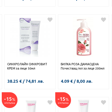
СИНХРОЛАЙН СИНХРОВИТ
БИЛКА РОЗА ДАМАСЦЕНА
КРЕМ за лице 50мл
Почистващ гел за лице 200мл
38.25
€
/
74,81
лв.
4.09
€
/
8,00
лв.
-15
-15
%
%
отстъпка
отстъпка