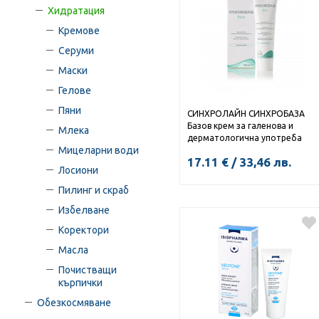
Хидратация
Кремове
Серуми
Маски
Гелове
Пяни
СИНХРОЛАЙН СИНХРОБАЗА
Базов крем за галенова и
Млека
дерматологична употреба
Мицеларни води
100мл
17.11
€
/
33,46
лв.
Лосиони
Пилинг и скраб
Избелване
КУПИ
Коректори
Масла
Почистващи
кърпички
Обезкосмяване