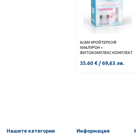
АСАМ КРОЙТЕРХОФ
ХИАЛУРОН +
ФИТОКОМПЛЕКС КОМПЛЕКТ
Дневен крем 50мл /
35.60
€
/
69,63
лв.
Интензивен серум за лице
30мл
Нашите категории
Информация