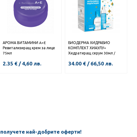
АРОМА ВИТАМИНИ A+E
БИОДЕРМА ХИДРАБИО
Ревитализиращ крем за лице
КОМПЛЕКТ ХИАУЛУ+
75мл
Хидратиращ серум 30мл /
Мицеларна вода 100мл
2.35
€
/
4,60
лв.
34.00
€
/
66,50
лв.
КУПИ
КУПИ
 получете най-добрите оферти!