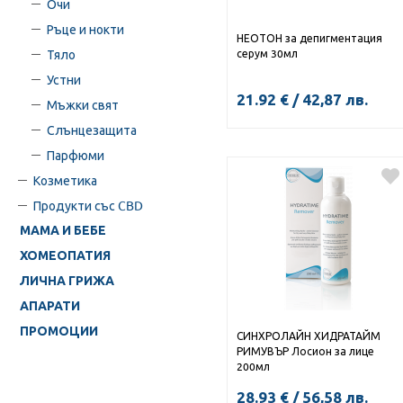
Очи
Ръце и нокти
НЕОТОН за депигментация
серум 30мл
Тяло
Устни
21.92
€
/
42,87
лв.
Мъжки свят
Слънцезащита
Парфюми
КУПИ
Козметика
Продукти със CBD
МАМА И БЕБЕ
ХОМЕОПАТИЯ
ЛИЧНА ГРИЖА
АПАРАТИ
ПРОМОЦИИ
СИНХРОЛАЙН ХИДРАТАЙМ
РИМУВЪР Лосион за лице
200мл
28.93
€
/
56,58
лв.