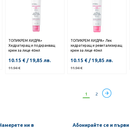
ТОПИКРЕМ ХИДРА+
ТОПИКРЕМ ХИДРА+ Лек
Хидратиращ и подхранващ
хидратиращ и ревитализиращ
крем за лице 40мл
крем за лице 40мл
10.15
€
/
19,85
лв.
10.15
€
/
19,85
лв.
11.94
€
11.94
€
КУПИ
КУПИ
1
2
Намерете ни в
Абонирайте се и първи