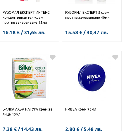
РУБОРИЛ ЕКСПЕРТ ИНТЕНС
РУБОРИЛ ЕКСПЕРТ S крем
концентриран гел-крем
против зачервяване 40мл
против зачервяване 15мл
16.18
€
/
31,65
лв.
15.58
€
/
30,47
лв.
КУПИ
КУПИ
БИЛКА АКВА НАТУРА Крем за
НИВЕА Крем 75мл
лице 40мл
7.38
€
/
14,43
лв.
2.80
€
/
5,48
лв.