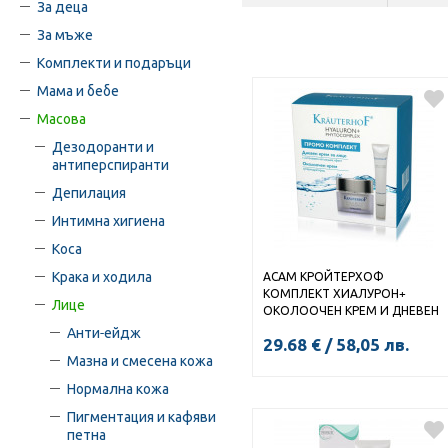
За деца
За мъже
Комплекти и подаръци
Мама и бебе
Масова
Дезодоранти и
антиперспиранти
Депилация
Интимна хигиена
Коса
Крака и ходила
АСАМ КРОЙТЕРХОФ
КОМПЛЕКТ ХИАЛУРОН+
Лице
ОКОЛООЧЕН КРЕМ И ДНЕВЕН
КРЕМ за лице
Анти-ейдж
29.68
€
/
58,05
лв.
Мазна и смесена кожа
Нормална кожа
Пигментация и кафяви
петна