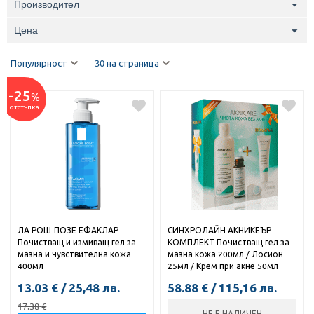
Производител
Цена
Популярност
30 на страница
-25
%
отстъпка
ЛА РОШ-ПОЗЕ ЕФАКЛАР
СИНХРОЛАЙН АКНИКЕЪР
Почистващ и измиващ гел за
КОМПЛЕКТ Почистващ гел за
мазна и чувствителна кожа
мазна кожа 200мл / Лосион
400мл
25мл / Крем при акне 50мл
13.03
€
/
25,48
лв.
58.88
€
/
115,16
лв.
17.38
€
НЕ Е НАЛИЧЕН