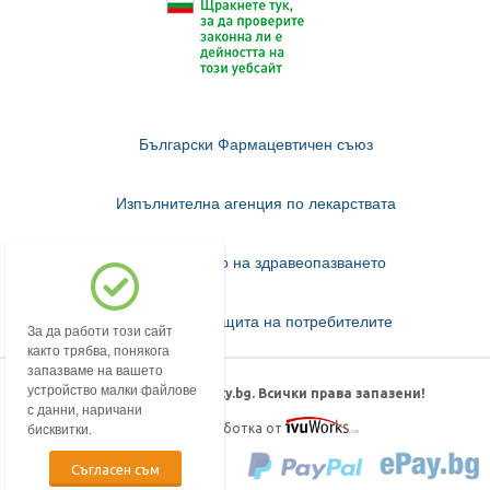
Български Фармацевтичен съюз
Изпълнителна агенция по лекарствата
Министерство на здравеопазването
Комисия за защита на потребителите
За да работи този сайт
както трябва, понякога
запазваме на вашето
устройство малки файлове
© 2018-2026 mypharmacy.bg. Всички права запазени!
с данни, наричани
Дизайн и изработка от
бисквитки.
Съгласен съм