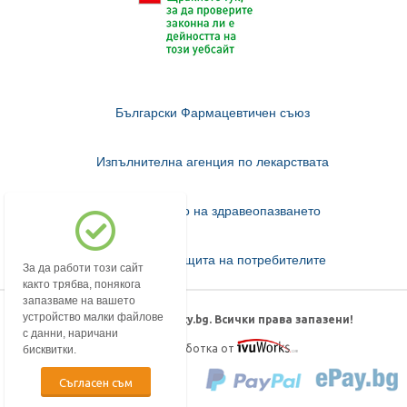
Български Фармацевтичен съюз
Изпълнителна агенция по лекарствата
Министерство на здравеопазването
Комисия за защита на потребителите
За да работи този сайт
както трябва, понякога
запазваме на вашето
устройство малки файлове
© 2018-2026 mypharmacy.bg. Всички права запазени!
с данни, наричани
Дизайн и изработка от
бисквитки.
Съгласен съм