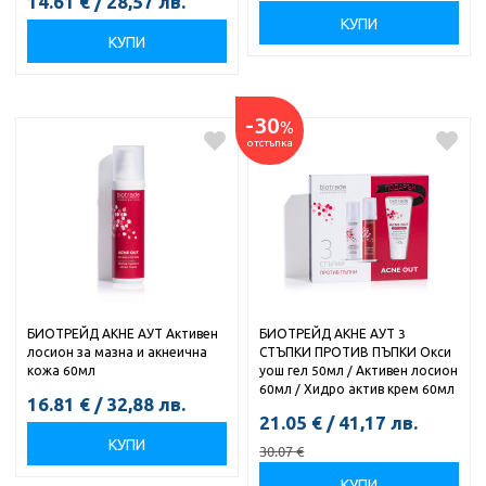
14.61
€
/
28,57
лв.
КУПИ
КУПИ
-30
%
отстъпка
БИОТРЕЙД АКНЕ АУТ Активен
БИОТРЕЙД АКНЕ АУТ 3
лосион за мазна и акнеична
СТЪПКИ ПРОТИВ ПЪПКИ Окси
кожа 60мл
уош гел 50мл / Активен лосион
60мл / Хидро актив крем 60мл
16.81
€
/
32,88
лв.
21.05
€
/
41,17
лв.
КУПИ
30.07
€
КУПИ