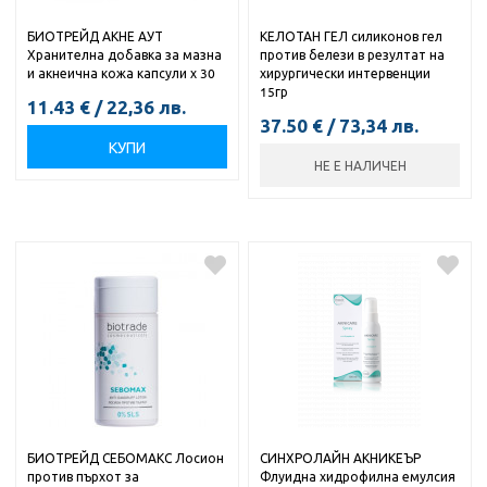
БИОТРЕЙД АКНЕ АУТ
КЕЛОТАН ГЕЛ силиконов гел
Хранителна добавка за мазна
против белези в резултат на
и акнеична кожа капсули х 30
хирургически интервенции
15гр
11.43
€
/
22,36
лв.
37.50
€
/
73,34
лв.
КУПИ
НЕ Е НАЛИЧЕН
БИОТРЕЙД СЕБОМАКС Лосион
СИНХРОЛАЙН АКНИКЕЪР
против пърхот за
Флуидна хидрофилна емулсия