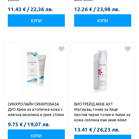
11.43
€
/
22,36
лв.
12.26
€
/
23,98
лв.
КУПИ
КУПИ
СИНХРОЛАЙН СИНХРОБАЗА
БИОТРЕЙД АКНЕ АУТ
ДУО Крем за атопична кожа с
Матиращ тоник за лице
млечна киселина и урея 250мл
против черни точки и пъпки за
кожа склонна към акне 60мл
9.75
€
/
19,07
лв.
13.41
€
/
26,23
лв.
КУПИ