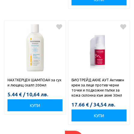
НАХТКЕРЦЕН ШАМПОАН за сух
БИОТРЕЙД АКНЕ АУТ Активен
и лющещ скалп 200мл
крем за лице против черни
точки и подкожни пъпки за
5.44
€
/
10,64
лв.
кожа склонна към акне 30мл
17.66
€
/
34,54
лв.
КУПИ
КУПИ