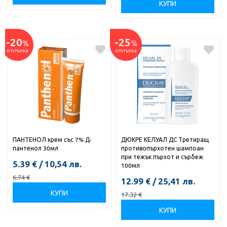
КУПИ
-20
-25
%
%
отстъпка
отстъпка
ПАНТЕНОЛ крем със 7% Д-
ДЮКРЕ КЕЛУАЛ ДС Третиращ
пантенол 30мл
противопърхотен шампоан
при тежък пърхот и сърбеж
5.39
€
/
10,54
лв.
100мл
6.74
€
12.99
€
/
25,41
лв.
КУПИ
17.32
€
КУПИ