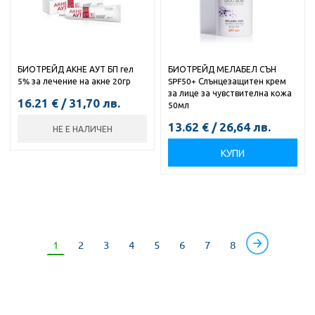
БИОТРЕЙД АКНЕ АУТ БП гел
БИОТРЕЙД МЕЛАБЕЛ СЪН
5% за лечение на акне 20гр
SPF50+ Слънцезащитен крем
за лице за чувствителна кожа
16.21
€
/
31,70
лв.
50мл
13.62
€
/
26,64
лв.
НЕ Е НАЛИЧЕН
КУПИ
1
2
3
4
5
6
7
8