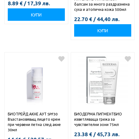
8.89
€
/
17,39
лв.
балсам за много раздразнена
суха и атопична кожа 500мл
КУПИ
22.70
€
/
44,40
лв.
КУПИ
БИОТРЕЙД АКНЕ АУТ SPF30
БИОДЕРМА ПИГМЕНТБИО
Възстановявaщ лицето крем
изветляваща грижа за
при червени петна след акне
чувствителни зони 75мл
30мл
23.38
€
/
45,73
лв.