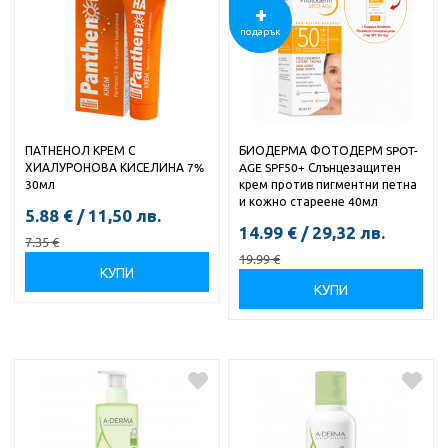
+
подарък
ПАТНЕНОЛ КРЕМ С
БИОДЕРМА ФОТОДЕРМ SPOT-
ХИАЛУРОНОВА КИСЕЛИНА 7%
AGE SPF50+ Слънцезащитен
30мл
крем против пигментни петна
и кожно стареене 40мл
5.88
€
/
11,50
лв.
14.99
€
/
29,32
лв.
7.35
€
19.99
€
КУПИ
КУПИ