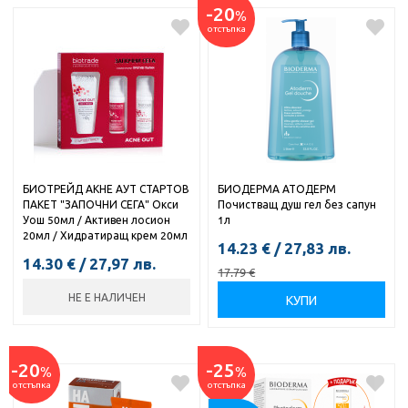
-20
%
отстъпка
БИОТРЕЙД АКНЕ АУТ СТАРТОВ
БИОДЕРМА АТОДЕРМ
ПАКЕТ "ЗАПОЧНИ СЕГА" Окси
Почистващ душ гел без сапун
Уош 50мл / Активен лосион
1л
20мл / Хидратиращ крем 20мл
14.23
€
/
27,83
лв.
14.30
€
/
27,97
лв.
17.79
€
НЕ Е НАЛИЧЕН
КУПИ
-20
-25
%
%
отстъпка
отстъпка