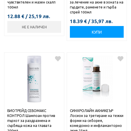
чувствителен и мазен скалп
за лечение на акне в зоната на
100мл
гърдите, раменете и гърба
спрей 100мл
12.88
€
/
25,19
лв.
18.39
€
/
35,97
лв.
НЕ Е НАЛИЧЕН
КУПИ
БИОТРЕЙД СЕБОМАКС
СИНХРОЛАЙН АКНИКЕЪР
КОНТРОЛ Шампоан против
Лосион за третиране на тежки
пърхот за раздразнена и
форми на себорея,
сърбяща кожа на главата
комедонно и инфламанторно
200мл
акне 25мл