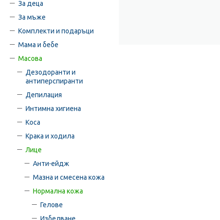
За деца
За мъже
Комплекти и подаръци
Мама и бебе
Масова
Дезодоранти и
антиперспиранти
Депилация
Интимна хигиена
Коса
Крака и ходила
Лице
Анти-ейдж
Мазна и смесена кожа
Нормална кожа
Гелове
Избелване