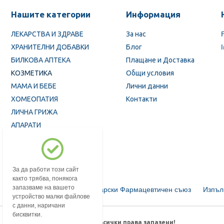
Нашите категории
Информация
ЛЕКАРСТВА И ЗДРАВЕ
За нас
ХРАНИТЕЛНИ ДОБАВКИ
Блог
БИЛКОВА АПТЕКА
Плащане и Доставка
КОЗМЕТИКА
Общи условия
МАМА И БЕБЕ
Лични данни
ХОМЕОПАТИЯ
Контакти
ЛИЧНА ГРИЖА
АПАРАТИ
ПРОМОЦИИ
За да работи този сайт
както трябва, понякога
запазваме на вашето
Български Фармацевтичен съюз
Изпъл
устройство малки файлове
с данни, наричани
бисквитки.
© 2018-2026 mypharmacy.bg. Всички права запазени!