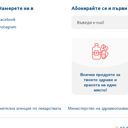
Намерете ни в
Абонирайте се и първи
Facebook
Instagram
Всички продукти за
твоето здраве и
красота на едно
място!
нителна агенция по лекарствата
Министерство на здравеопазва