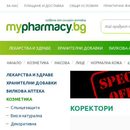
ЗА НАС
ПЛАЩАНЕ И ДОСТАВКА
ОБЩИ УСЛОВИЯ
ПРАКТИЧНА Ф
ЛЕКАРСТВА И ЗДРАВЕ
ХРАНИТЕЛНИ ДОБАВКИ
БИЛКОВА 
/
/
/
/
/
НАЧАЛО
КОЗМЕТИКА
МАСОВА
ЛИЦЕ
НОРМАЛНА КОЖА
К
ЛЕКАРСТВА И ЗДРАВЕ
ХРАНИТЕЛНИ ДОБАВКИ
БИЛКОВА АПТЕКА
КОЗМЕТИКА
КОРЕКТОРИ
Слънцезащита
Био и натурална
Декоративна