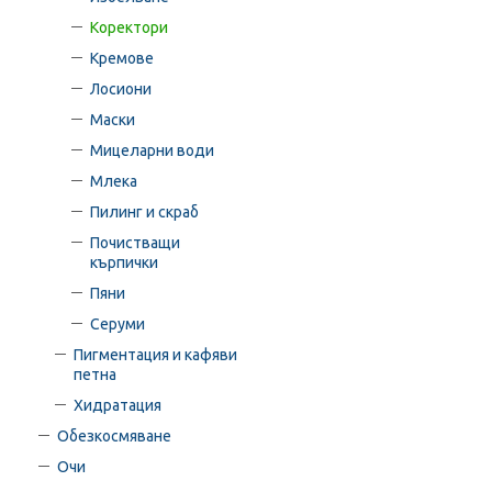
Коректори
Кремове
Лосиони
Маски
Мицеларни води
Млека
Пилинг и скраб
Почистващи
кърпички
Пяни
Серуми
Пигментация и кафяви
петна
Хидратация
Обезкосмяване
Очи