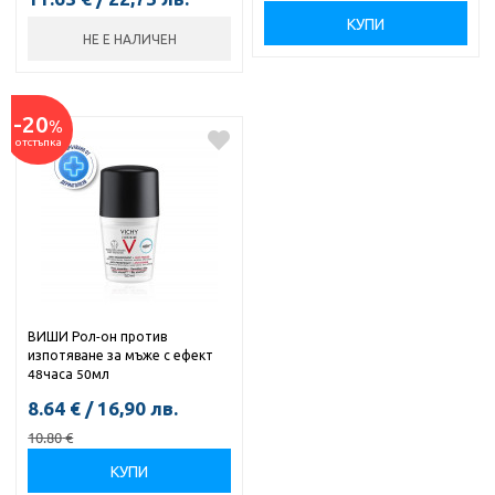
КУПИ
НЕ Е НАЛИЧЕН
-20
%
отстъпка
ВИШИ Рол-он против
изпотяване за мъже с ефект
48часа 50мл
8.64
€
/
16,90
лв.
10.80
€
КУПИ