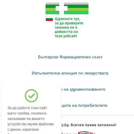
Български Фармацевтичен съюз
Изпълнителна агенция по лекарствата
Министерство на здравеопазването
Комисия за защита на потребителите
За да работи този сайт
както трябва, понякога
запазваме на вашето
устройство малки файлове
© 2018-2026 mypharmacy.bg. Всички права запазени!
с данни, наричани