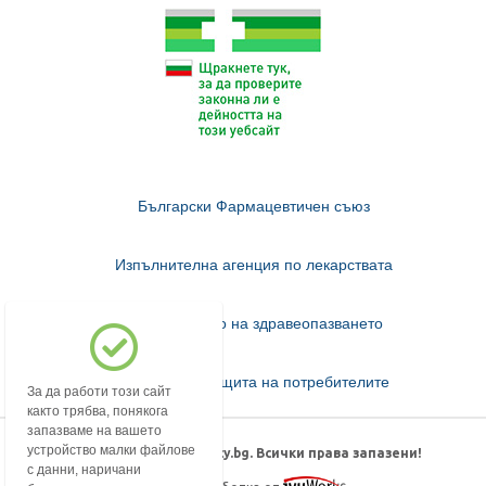
Български Фармацевтичен съюз
Изпълнителна агенция по лекарствата
Министерство на здравеопазването
Комисия за защита на потребителите
За да работи този сайт
както трябва, понякога
запазваме на вашето
устройство малки файлове
© 2018-2026 mypharmacy.bg. Всички права запазени!
с данни, наричани