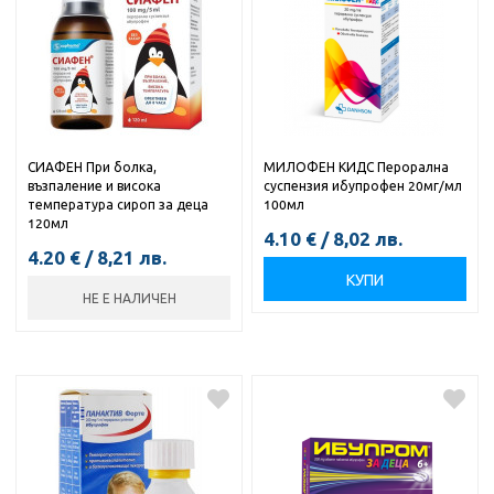
СИАФЕН При болка,
МИЛОФЕН КИДС Перорална
възпаление и висока
суспензия ибупрофен 20мг/мл
температура сироп за деца
100мл
120мл
4.10
€
/
8,02
лв.
4.20
€
/
8,21
лв.
КУПИ
НЕ Е НАЛИЧЕН