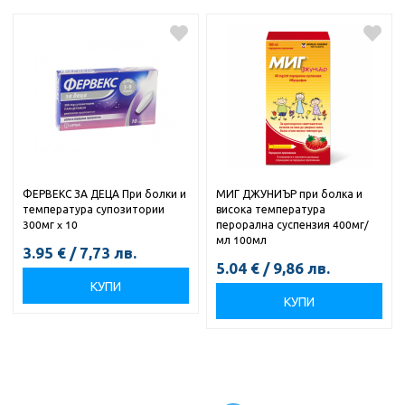
ФЕРВЕКС ЗА ДЕЦА При болки и
МИГ ДЖУНИЪР при болка и
температура супозитории
висока температура
300мг x 10
перорална суспензия 400мг/
мл 100мл
3.95
€
/
7,73
лв.
5.04
€
/
9,86
лв.
КУПИ
КУПИ