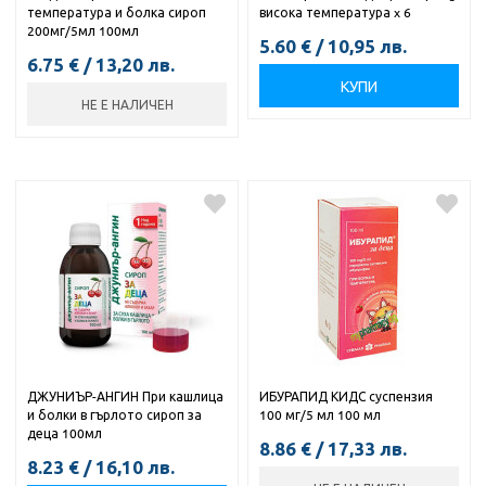
температура и болка сироп
висока температура x 6
200мг/5мл 100мл
5.60
€
/
10,95
лв.
6.75
€
/
13,20
лв.
КУПИ
НЕ Е НАЛИЧЕН
ДЖУНИЪР-АНГИН При кашлица
ИБУРАПИД КИДС суспензия
и болки в гърлото сироп за
100 мг/5 мл 100 мл
деца 100мл
8.86
€
/
17,33
лв.
8.23
€
/
16,10
лв.