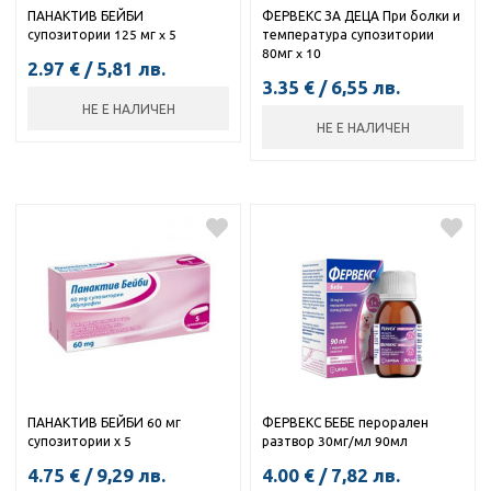
ПАНАКТИВ БЕЙБИ
ФЕРВЕКС ЗА ДЕЦА При болки и
супозитории 125 мг x 5
температура супозитории
80мг x 10
2.97
€
/
5,81
лв.
3.35
€
/
6,55
лв.
НЕ Е НАЛИЧЕН
НЕ Е НАЛИЧЕН
ПАНАКТИВ БЕЙБИ 60 мг
ФЕРВЕКС БЕБЕ перорален
супозитории х 5
разтвор 30мг/мл 90мл
4.75
€
/
9,29
лв.
4.00
€
/
7,82
лв.