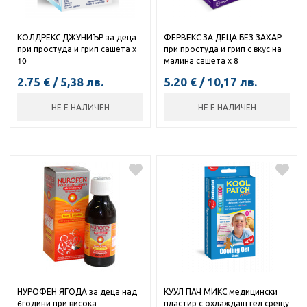
КОЛДРЕКС ДЖУНИЪР за деца
ФЕРВЕКС ЗА ДЕЦА БЕЗ ЗАХАР
при простуда и грип сашета х
при простуда и грип с вкус на
10
малина сашета х 8
2.75
€
/
5,38
лв.
5.20
€
/
10,17
лв.
НЕ Е НАЛИЧЕН
НЕ Е НАЛИЧЕН
НУРОФЕН ЯГОДА за деца над
КУУЛ ПАЧ МИКС медицински
6години при висока
пластир с охлаждащ гел срещу