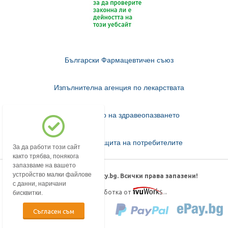
Български Фармацевтичен съюз
Изпълнителна агенция по лекарствата
Министерство на здравеопазването
Комисия за защита на потребителите
За да работи този сайт
както трябва, понякога
запазваме на вашето
устройство малки файлове
© 2018-2026 mypharmacy.bg. Всички права запазени!
с данни, наричани
Дизайн и изработка от
бисквитки.
Съгласен съм