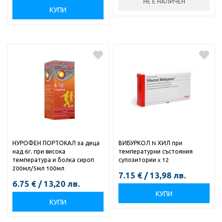
НЕ Е НАЛИЧЕН
КУПИ
НУРОФЕН ПОРТОКАЛ за деца
ВИБУРКОЛ N ХИЛ при
над 6г. при висока
температурни състояния
температура и болка сироп
супозитории x 12
200мл/5мл 100мл
7.15
€
/
13,98
лв.
6.75
€
/
13,20
лв.
КУПИ
КУПИ