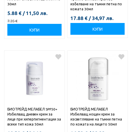
30мл
избелване на тъмни петна по
кожата 30мл
5.88
€
/
11,50
лв.
17.88
€
/
34,97
лв.
7.35
€
КУПИ
КУПИ
БИОТРЕЙД МЕЛАБЕЛ SPF50+
БИОТРЕЙД МЕЛАБЕЛ
Избелващ дневен крем за
Избелващ нощен крем за
лице при хиперпигментации за
изсветляване на тъмни петна
всеки тип кожа 50мл
по кожата на лицето 50мл