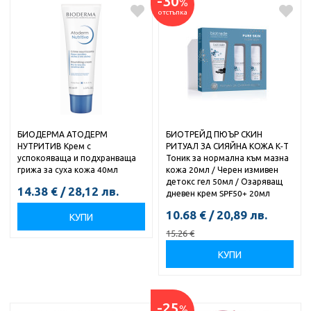
-30
%
отстъпка
БИОДЕРМА АТОДЕРМ
БИОТРЕЙД ПЮЪР СКИН
НУТРИТИВ Крем с
РИТУАЛ ЗА СИЯЙНА КОЖА К-Т
успокояваща и подхранваща
Тоник за нормална към мазна
грижа за суха кожа 40мл
кожа 20мл / Черен измивен
детокс гел 50мл / Озаряващ
14.38
€
/
28,12
лв.
дневен крем SPF50+ 20мл
10.68
€
/
20,89
лв.
КУПИ
15.26
€
КУПИ
-25
%