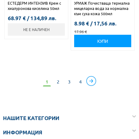
ЕСТЕДЕРМ ИНТЕНЗИВ Крем с
УРИАЖ Почистваща термална
хиалуронова киселина 50мл
мицеларна вода за нормална
към суха кожа 500мл
68.97
€
/
134,89
лв.
8.98
€
/
17,56
лв.
НЕ Е НАЛИЧЕН
17.96
€
КУПИ
1
2
3
4
НАШИТЕ КАТЕГОРИИ
ИНФОРМАЦИЯ