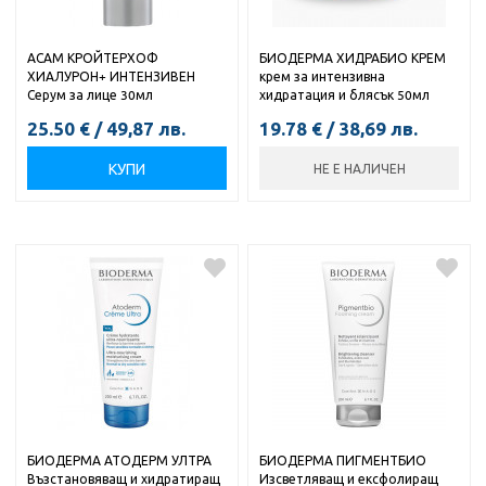
АСАМ КРОЙТЕРХОФ
БИОДЕРМА ХИДРАБИО КРЕМ
ХИАЛУРОН+ ИНТЕНЗИВЕН
крем за интензивна
Серум за лице 30мл
хидратация и блясък 50мл
25.50
€
/
49,87
лв.
19.78
€
/
38,69
лв.
КУПИ
НЕ Е НАЛИЧЕН
БИОДЕРМА АТОДЕРМ УЛТРА
БИОДЕРМА ПИГМЕНТБИО
Възстановяващ и хидратиращ
Изсветляващ и ексфолиращ