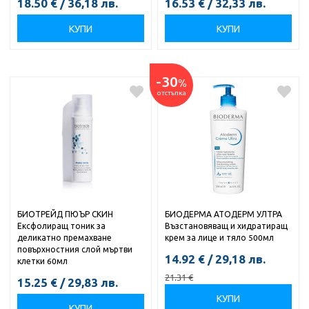
18.50
€
/
36,18
лв.
16.53
€
/
32,33
лв.
КУПИ
КУПИ
-30
%
отстъпка
БИОТРЕЙД ПЮЪР СКИН
БИОДЕРМА АТОДЕРМ УЛТРА
Ексфолиращ тоник за
Възстановяващ и хидратиращ
деликатно премахване
крем за лице и тяло 500мл
повърхностния слой мъртви
14.92
€
/
29,18
лв.
клетки 60мл
21.31
€
15.25
€
/
29,83
лв.
КУПИ
КУПИ