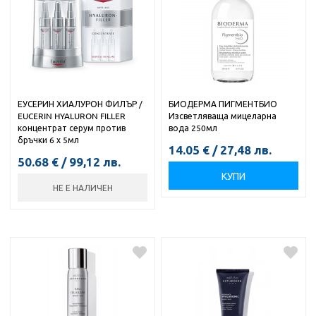
ЕУСЕРИН ХИАЛУРОН ФИЛЪР /
БИОДЕРМА ПИГМЕНТБИО
EUCERIN HYALURON FILLER
Изсветляваща мицеларна
концентрат серум против
вода 250мл
бръчки 6 х 5мл
14.05
€
/
27,48
лв.
50.68
€
/
99,12
лв.
КУПИ
НЕ Е НАЛИЧЕН