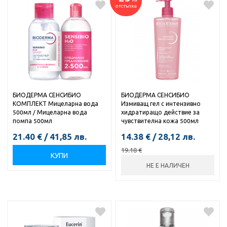
отстъпка
БИОДЕРМА СЕНСИБИО
БИОДЕРМА СЕНСИБИО
КОМПЛЕКТ Мицеларна вода
Измиващ гел с интензивно
500мл / Мицеларна вода
хидратиращо действие за
помпа 500мл
чувствителна кожа 500мл
21.40
€
/
41,85
лв.
14.38
€
/
28,12
лв.
19.18
€
КУПИ
НЕ Е НАЛИЧЕН