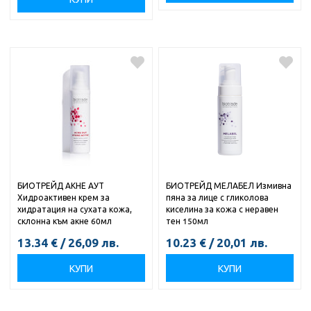
БИОТРЕЙД АКНЕ АУТ
БИОТРЕЙД МЕЛАБЕЛ Измивна
Хидроактивен крем за
пяна за лице с гликолова
хидратация на сухата кожа,
киселинa за кожа с неравен
склонна към акне 60мл
тен 150мл
13.34
€
/
26,09
лв.
10.23
€
/
20,01
лв.
КУПИ
КУПИ