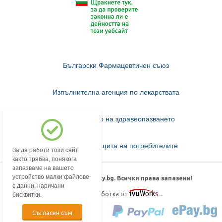
Български Фармацевтичен съюз
Изпълнителна агенция по лекарствата
Министерство на здравеопазването
Комисия за защита на потребителите
За да работи този сайт
както трябва, понякога
запазваме на вашето
устройство малки файлове
© 2018-2026 mypharmacy.bg. Всички права запазени!
с данни, наричани
Дизайн и изработка от
бисквитки.
Съгласен съм