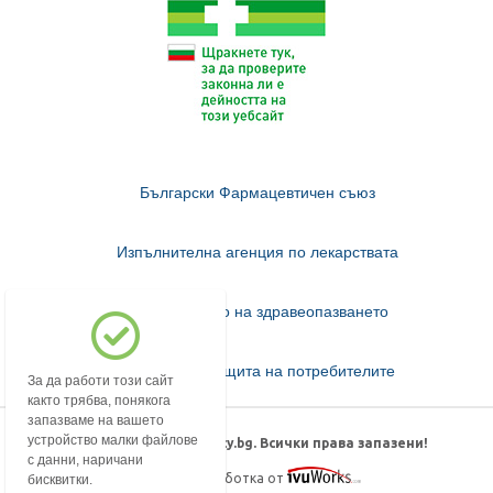
Български Фармацевтичен съюз
Изпълнителна агенция по лекарствата
Министерство на здравеопазването
Комисия за защита на потребителите
За да работи този сайт
както трябва, понякога
запазваме на вашето
устройство малки файлове
© 2018-2026 mypharmacy.bg. Всички права запазени!
с данни, наричани
Дизайн и изработка от
бисквитки.