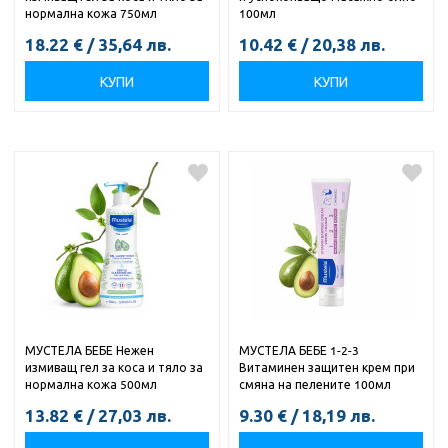
нормална кожа 750мл
100мл
18.22
€
/
35,64
лв.
10.42
€
/
20,38
лв.
КУПИ
КУПИ
МУСТЕЛА БЕБЕ Нежен
МУСТЕЛА БЕБЕ 1-2-3
измиващ гел за коса и тяло за
Витаминен защитен крем при
нормална кожа 500мл
смяна на пелените 100мл
13.82
€
/
27,03
лв.
9.30
€
/
18,19
лв.