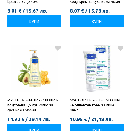
Крем за лице 40мл
колд крем за суха кожа 40мл
8.01
€
/
15,67
лв.
8.07
€
/
15,78
лв.
КУПИ
КУПИ
МУСТЕЛА БЕБЕ Почистващо и
МУСТЕЛА БЕБЕ СТЕЛАТОПИЯ
подхранващо душ-олио за
Емолиентен крем за лице
суха кожа 500мл
40мл
14.90
€
/
29,14
лв.
10.98
€
/
21,48
лв.
КУПИ
КУПИ