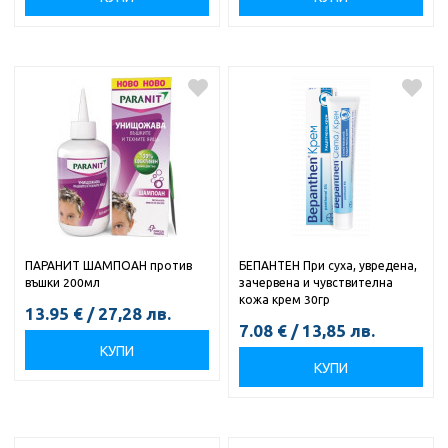
ПАРАНИТ ШАМПОАН против
БЕПАНТЕН При суха, увредена,
въшки 200мл
зачервена и чувствителна
кожа крем 30гр
13.95
€
/
27,28
лв.
7.08
€
/
13,85
лв.
КУПИ
КУПИ