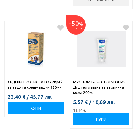
-50
%
отстъпка
ХЕДРИН ПРОТЕКТ & ГОУ спрей
МУСТЕЛА БЕБЕ СТЕЛАТОПИЯ
за защита срещу въшки 120мл
Душ гел лавант за атопична
кожа 200мл
23.40
€
/
45,77
лв.
5.57
€
/
10,89
лв.
КУПИ
11.14
€
КУПИ