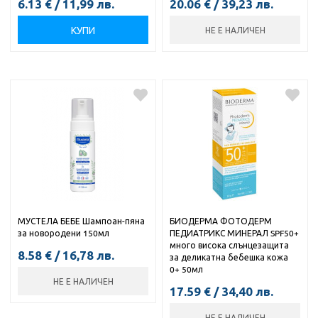
6.13
€
/
11,99
лв.
20.06
€
/
39,23
лв.
КУПИ
НЕ Е НАЛИЧЕН
МУСТЕЛА БЕБЕ Шампоан-пяна
БИОДЕРМА ФОТОДЕРМ
за новородени 150мл
ПЕДИАТРИКС МИНЕРАЛ SPF50+
много висока слънцезащита
8.58
€
/
16,78
лв.
за деликатна бебешка кожа
0+ 50мл
НЕ Е НАЛИЧЕН
17.59
€
/
34,40
лв.
НЕ Е НАЛИЧЕН