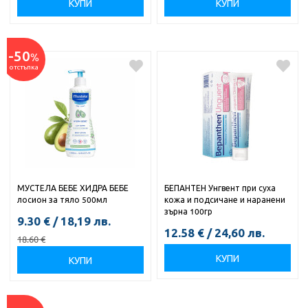
КУПИ
КУПИ
-50
%
отстъпка
МУСТЕЛА БЕБЕ ХИДРА БЕБЕ
БЕПАНТЕН Унгвент при суха
лосион за тяло 500мл
кожа и подсичане и наранени
зърна 100гр
9.30
€
/
18,19
лв.
12.58
€
/
24,60
лв.
18.60
€
КУПИ
КУПИ