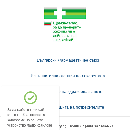
Български Фармацевтичен съюз
Изпълнителна агенция по лекарствата
Министерство на здравеопазването
Комисия за защита на потребителите
За да работи този сайт
както трябва, понякога
запазваме на вашето
устройство малки файлове
© 2018-2026 mypharmacy.bg. Всички права запазени!