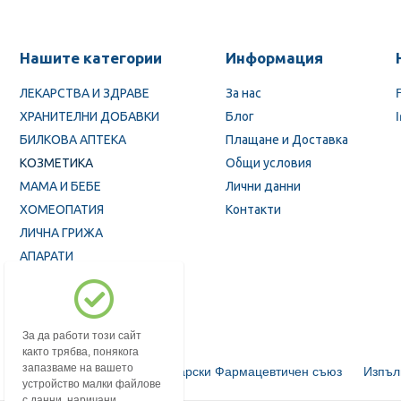
Нашите категории
Информация
ЛЕКАРСТВА И ЗДРАВЕ
За нас
ХРАНИТЕЛНИ ДОБАВКИ
Блог
БИЛКОВА АПТЕКА
Плащане и Доставка
КОЗМЕТИКА
Общи условия
МАМА И БЕБЕ
Лични данни
ХОМЕОПАТИЯ
Контакти
ЛИЧНА ГРИЖА
АПАРАТИ
ПРОМОЦИИ
За да работи този сайт
както трябва, понякога
запазваме на вашето
Български Фармацевтичен съюз
Изпъл
устройство малки файлове
с данни, наричани