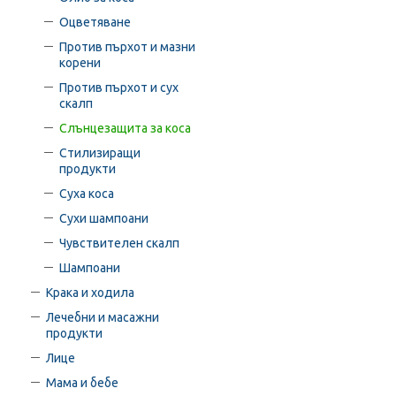
Оцветяване
Против пърхот и мазни
корени
Против пърхот и сух
скалп
Слънцезащита за коса
Стилизиращи
продукти
Суха коса
Сухи шампоани
Чувствителен скалп
Шампоани
Крака и ходила
Лечебни и масажни
продукти
Лице
Мама и бебе