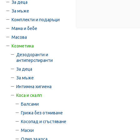
За деца
За мъже
Комплекти и подаръци
Мама и бебе
Масова
Козметика
Дезодоранти и
антиперспиранти
За деца
За мъже
Интимна хигиена
Коса и скалп
Балсами
Грижа без отмиване
Косопад и сгъстяване
Маски
Олио за коса