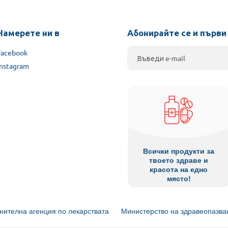
Намерете ни в
Абонирайте се и първи
Facebook
Instagram
Всички продукти за
твоето здраве и
красота на едно
място!
нителна агенция по лекарствата
Министерство на здравеопазва