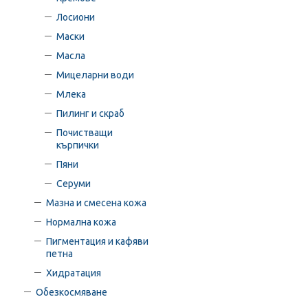
Лосиони
Маски
Масла
Мицеларни води
Млека
Пилинг и скраб
Почистващи
кърпички
Пяни
Серуми
Мазна и смесена кожа
Нормална кожа
Пигментация и кафяви
петна
Хидратация
Обезкосмяване