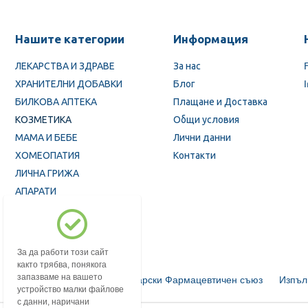
Нашите категории
Информация
ЛЕКАРСТВА И ЗДРАВЕ
За нас
ХРАНИТЕЛНИ ДОБАВКИ
Блог
БИЛКОВА АПТЕКА
Плащане и Доставка
КОЗМЕТИКА
Общи условия
МАМА И БЕБЕ
Лични данни
ХОМЕОПАТИЯ
Контакти
ЛИЧНА ГРИЖА
АПАРАТИ
ПРОМОЦИИ
За да работи този сайт
както трябва, понякога
запазваме на вашето
Български Фармацевтичен съюз
Изпъл
устройство малки файлове
с данни, наричани