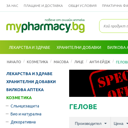
ЗА НАС
ПЛАЩАНЕ И ДОСТАВКА
ОБЩИ УСЛОВИЯ
ПРАКТИЧНА Ф
ЛЕКАРСТВА И ЗДРАВЕ
ХРАНИТЕЛНИ ДОБАВКИ
БИЛКОВА 
/
/
/
/
/
НАЧАЛО
КОЗМЕТИКА
МАСОВА
ЛИЦЕ
АНТИ-ЕЙДЖ
ГЕЛОВ
ЛЕКАРСТВА И ЗДРАВЕ
ХРАНИТЕЛНИ ДОБАВКИ
БИЛКОВА АПТЕКА
КОЗМЕТИКА
ГЕЛОВЕ
Слънцезащита
Био и натурална
Декоративна
Производител
Цена