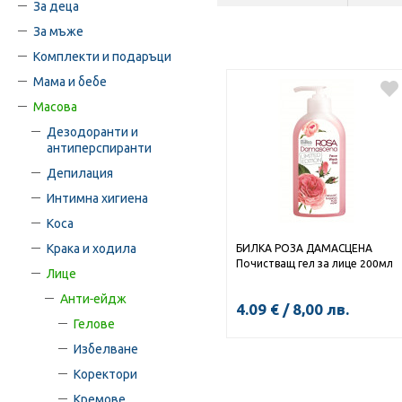
За деца
За мъже
Комплекти и подаръци
Мама и бебе
Масова
Дезодоранти и
антиперспиранти
Депилация
Интимна хигиена
Коса
Крака и ходила
БИЛКА РОЗА ДАМАСЦЕНА
Почистващ гел за лице 200мл
Лице
Анти-ейдж
4.09
€
/
8,00
лв.
Гелове
Избелване
Коректори
Кремове