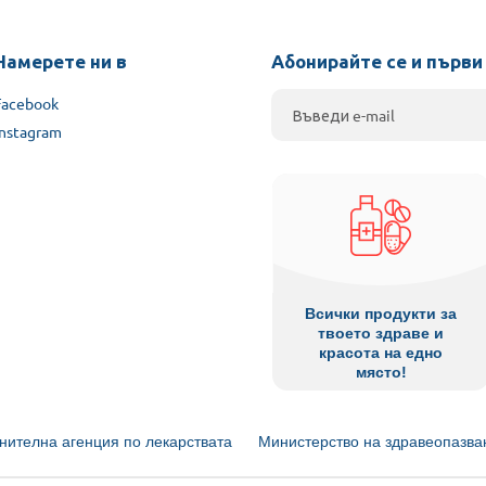
Намерете ни в
Абонирайте се и първи
Facebook
Instagram
Всички продукти за
твоето здраве и
красота на едно
място!
нителна агенция по лекарствата
Министерство на здравеопазва