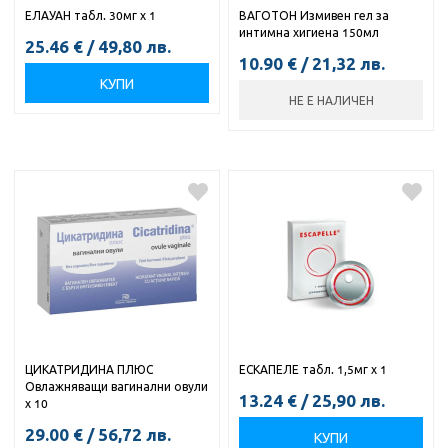
ЕЛАУАН табл. 30мг х 1
ВАГОТОН Измивен гел за
интимна хигиена 150мл
25.46
€
/
49,80
лв.
10.90
€
/
21,32
лв.
КУПИ
НЕ Е НАЛИЧЕН
ЦИКАТРИДИНА ПЛЮС
ЕСКАПЕЛЕ табл. 1,5мг х 1
Овлажняващи вагинални овули
13.24
€
/
25,90
лв.
х 10
29.00
€
/
56,72
лв.
КУПИ