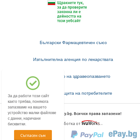
Български Фармацевтичен съюз
Изпълнителна агенция по лекарствата
Министерство на здравеопазването
Комисия за защита на потребителите
За да работи този сайт
както трябва, понякога
запазваме на вашето
устройство малки файлове
© 2018-2026 mypharmacy.bg. Всички права запазени!
с данни, наричани
Дизайн и изработка от
бисквитки.
Съгласен съм