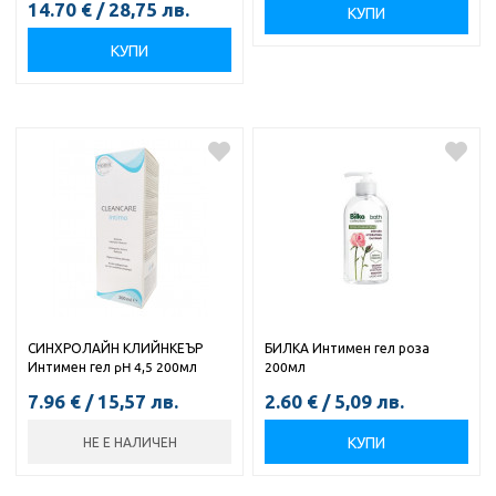
14.70
€
/
28,75
лв.
КУПИ
КУПИ
СИНХРОЛАЙН КЛИЙНКЕЪР
БИЛКА Интимен гел роза
Интимен гел pH 4,5 200мл
200мл
7.96
€
/
15,57
лв.
2.60
€
/
5,09
лв.
КУПИ
НЕ Е НАЛИЧЕН