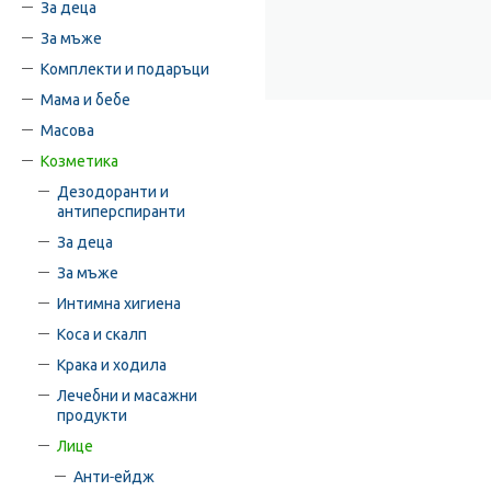
За деца
За мъже
Комплекти и подаръци
Мама и бебе
Масова
Козметика
Дезодоранти и
антиперспиранти
За деца
За мъже
Интимна хигиена
Коса и скалп
Крака и ходила
Лечебни и масажни
продукти
Лице
Анти-ейдж