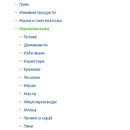
Грим
Измивни продукти
Мазна и смесена кожа
Нормална кожа
Гелове
Демакианти
Избелване
Коректори
Кремове
Лосиони
Маски
Масла
Мицеларни води
Млека
Пилинг и скраб
Пяни