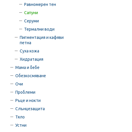
Равномерен тен
Сапуни
Серуми
Термални води
Пигментация и кафяви
петна
Суха кожа
Хидратация
Мама и бебе
Обезкосмяване
Очи
Проблеми
Ръце и нокти
Слънцезащита
Тяло
Устни