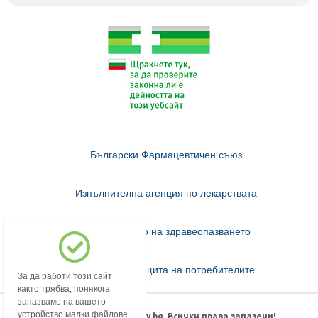
Български Фармацевтичен съюз
Изпълнителна агенция по лекарствата
Министерство на здравеопазването
Комисия за защита на потребителите
За да работи този сайт
както трябва, понякога
запазваме на вашето
устройство малки файлове
© 2018-2026 mypharmacy.bg. Всички права запазени!