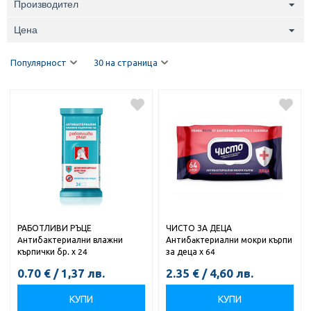
Производител
Цена
Популярност
30 на страница
РАБОТЛИВИ РЪЦЕ
ЧИСТО ЗА ДЕЦА
Aнтибактериални влажни
Антибaктериални мокри кърпи
кърпички бр. х 24
за деца х 64
0.70
€
/
1,37
лв.
2.35
€
/
4,60
лв.
КУПИ
КУПИ