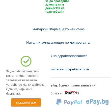
Български Фармацевтичен съюз
Изпълнителна агенция по лекарствата
Министерство на здравеопазването
Комисия за защита на потребителите
За да работи този сайт
както трябва, понякога
запазваме на вашето
устройство малки файлове
© 2018-2026 mypharmacy.bg. Всички права запазени!
с данни, наричани
Дизайн и изработка от
бисквитки.
Съгласен съм