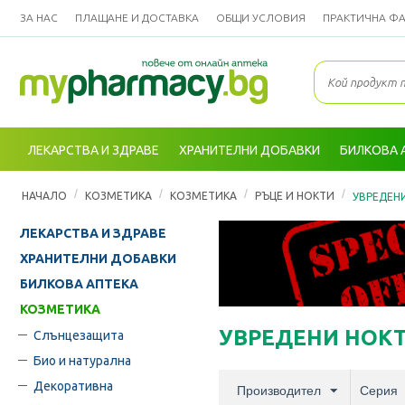
ЗА НАС
ПЛАЩАНЕ И ДОСТАВКА
ОБЩИ УСЛОВИЯ
ПРАКТИЧНА Ф
ЛЕКАРСТВА И ЗДРАВЕ
ХРАНИТЕЛНИ ДОБАВКИ
БИЛКОВА 
/
/
/
/
НАЧАЛО
КОЗМЕТИКА
КОЗМЕТИКА
РЪЦЕ И НОКТИ
УВРЕДЕН
ЛЕКАРСТВА И ЗДРАВЕ
ХРАНИТЕЛНИ ДОБАВКИ
БИЛКОВА АПТЕКА
КОЗМЕТИКА
УВРЕДЕНИ НОК
Слънцезащита
Био и натурална
Декоративна
Производител
Серия