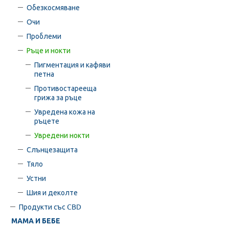
Обезкосмяване
Очи
Проблеми
Ръце и нокти
Пигментация и кафяви
петна
Противостарееща
грижа за ръце
Увредена кожа на
ръцете
Увредени нокти
Слънцезащита
Тяло
Устни
Шия и деколте
Продукти със CBD
МАМА И БЕБЕ