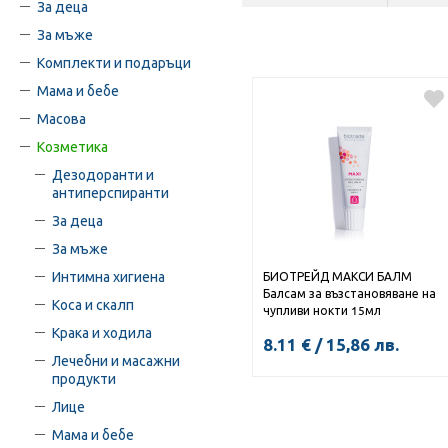
За деца
За мъже
Комплекти и подаръци
Мама и бебе
Масова
Козметика
Дезодоранти и
антиперспиранти
За деца
За мъже
Интимна хигиена
БИОТРЕЙД МАКСИ БАЛМ
Балсам за възстановяване на
Коса и скалп
чупливи нокти 15мл
Крака и ходила
8.11
€
/
15,86
лв.
Лечебни и масажни
продукти
Лице
КУПИ
Мама и бебе