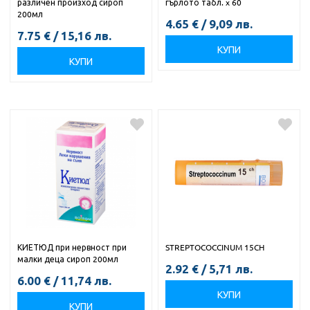
различен произход сироп
гърлото табл. x 60
200мл
4.65
€
/
9,09
лв.
7.75
€
/
15,16
лв.
КУПИ
КУПИ
КИЕТЮД при нервност при
STREPTOCOCCINUM 15CH
малки деца сироп 200мл
2.92
€
/
5,71
лв.
6.00
€
/
11,74
лв.
КУПИ
КУПИ