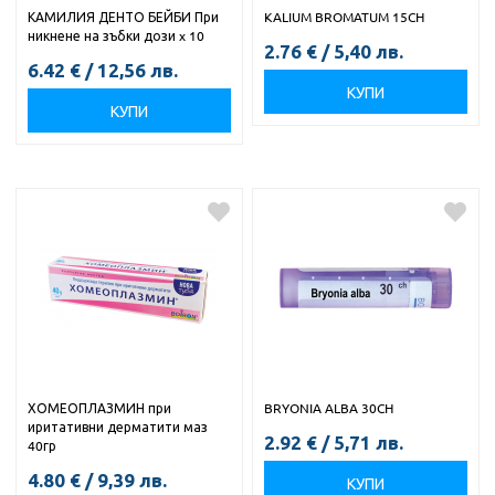
КАМИЛИЯ ДЕНТО БЕЙБИ При
KALIUM BROMATUM 15CH
никнене на зъбки дози x 10
2.76
€
/
5,40
лв.
6.42
€
/
12,56
лв.
КУПИ
КУПИ
ХОМЕОПЛАЗМИН при
BRYONIA ALBA 30CH
иритативни дерматити маз
2.92
€
/
5,71
лв.
40гр
4.80
€
/
9,39
лв.
КУПИ