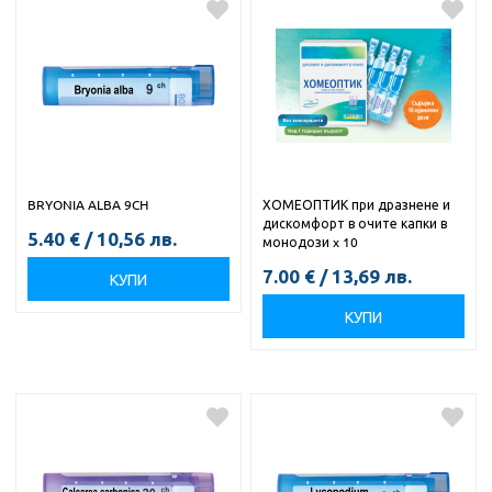
BRYONIA ALBA 9CH
ХОМЕОПТИК при дразнене и
дискомфорт в очите капки в
5.40
€
/
10,56
лв.
монодози x 10
7.00
€
/
13,69
лв.
КУПИ
КУПИ