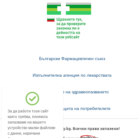
Български Фармацевтичен съюз
Изпълнителна агенция по лекарствата
Министерство на здравеопазването
Комисия за защита на потребителите
За да работи този сайт
както трябва, понякога
запазваме на вашето
устройство малки файлове
© 2018-2026 mypharmacy.bg. Всички права запазени!
с данни, наричани