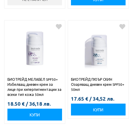
БИОТРЕЙД МЕЛАБЕЛ SPF50+
БИОТРЕЙД ПЮЪР СКИН
Избелващ дневен крем за
Озаряващ дневен крем SPF50+
лице при хиперпигментации за
50мл
всеки тип кожа 50мл
17.65
€
/
34,52
лв.
18.50
€
/
36,18
лв.
КУПИ
КУПИ