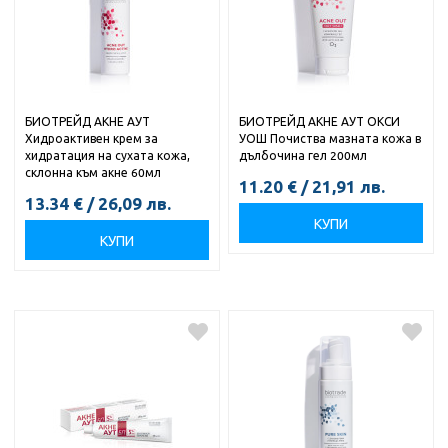
БИОТРЕЙД АКНЕ АУТ
БИОТРЕЙД АКНЕ АУТ ОКСИ
Хидроактивен крем за
УОШ Почиства мазната кожа в
хидратация на сухата кожа,
дълбочина гел 200мл
склонна към акне 60мл
11.20
€
/
21,91
лв.
13.34
€
/
26,09
лв.
КУПИ
КУПИ