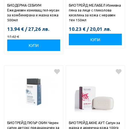
БИОДЕРМА СЕБИУМ
БИОТРЕЙД МЕЛАБЕЛ Измивна
Ежедневен измиващ гел-мусан
пяна за лице с гликолова
за комбинирана и мазна кожа
киселинa за кожа с неравен
500мл
тен 150мл
13.94
€
/
27,26
лв.
10.23
€
/
20,01
лв.
17.42
€
КУПИ
КУПИ
БИОТРЕЙД ПЮЪР СКИН Черен
БИОТРЕЙД АКНЕ АУТ Сапун за
сапун детокс предназначен за
мазна и акнеична кожа 100гр