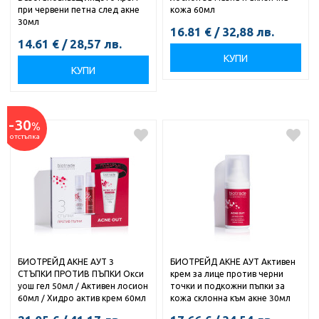
при червени петна след акне
кожа 60мл
30мл
16.81
€
/
32,88
лв.
14.61
€
/
28,57
лв.
КУПИ
КУПИ
-30
%
отстъпка
БИОТРЕЙД АКНЕ АУТ 3
БИОТРЕЙД АКНЕ АУТ Активен
СТЪПКИ ПРОТИВ ПЪПКИ Окси
крем за лице против черни
уош гел 50мл / Активен лосион
точки и подкожни пъпки за
60мл / Хидро актив крем 60мл
кожа склонна към акне 30мл