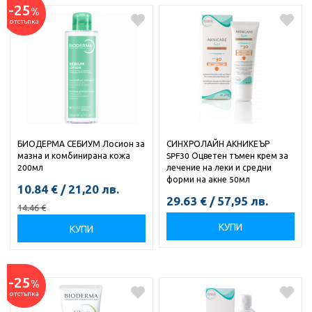
-25
%
отстъпка
БИОДЕРМА СЕБИУМ Лосион за
СИНХРОЛАЙН АКНИКЕЪР
мазна и комбинирана кожа
SPF30 Оцветен тъмен крем за
200мл
лечение на леки и средни
форми на акне 50мл
10.84
€
/
21,20
лв.
29.63
€
/
57,95
лв.
14.46
€
КУПИ
КУПИ
-25
%
отстъпка