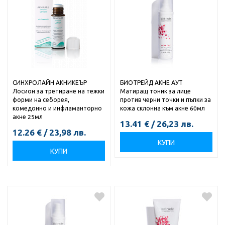
СИНХРОЛАЙН АКНИКЕЪР
БИОТРЕЙД АКНЕ АУТ
Лосион за третиране на тежки
Матиращ тоник за лице
форми на себорея,
против черни точки и пъпки за
комедонно и инфламанторно
кожа склонна към акне 60мл
акне 25мл
13.41
€
/
26,23
лв.
12.26
€
/
23,98
лв.
КУПИ
КУПИ