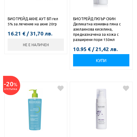
БИОТРЕЙД АКНЕ АУТ БП гел
БИОТРЕЙД ПЮЪР СКИН
5% за лечение на акне 20гр
Деликатна измивна пяна с
азелаинова киселина,
16.21
€
/
31,70
лв.
предназначена за кожа с
разширени пори 150мл
НЕ Е НАЛИЧЕН
10.95
€
/
21,42
лв.
КУПИ
-20
%
отстъпка