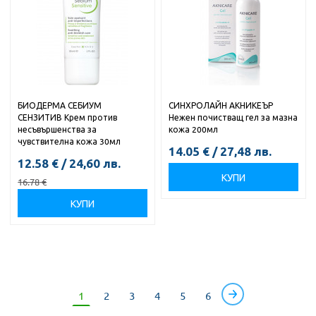
БИОДЕРМА СЕБИУМ
СИНХРОЛАЙН АКНИКЕЪР
СЕНЗИТИВ Крем против
Нежен почистващ гел за мазна
несъвършенства за
кожа 200мл
чувствителна кожа 30мл
14.05
€
/
27,48
лв.
12.58
€
/
24,60
лв.
КУПИ
16.78
€
КУПИ
1
2
3
4
5
6