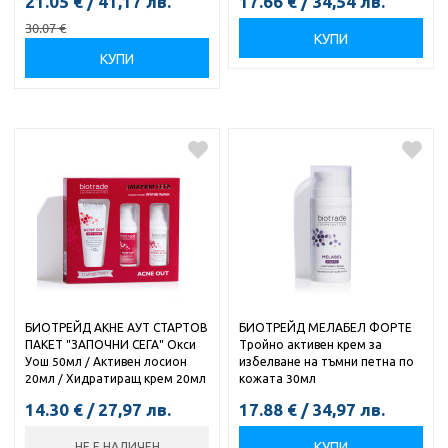
21.05
€
/
41,17
лв.
17.66
€
/
34,54
лв.
30.07
€
КУПИ
КУПИ
БИОТРЕЙД АКНЕ АУТ СТАРТОВ
БИОТРЕЙД МЕЛАБЕЛ ФОРТЕ
ПАКЕТ "ЗАПОЧНИ СЕГА" Окси
Тройно активен крем за
Уош 50мл / Активен лосион
избелване на тъмни петна по
20мл / Хидратиращ крем 20мл
кожата 30мл
14.30
€
/
27,97
лв.
17.88
€
/
34,97
лв.
КУПИ
НЕ Е НАЛИЧЕН