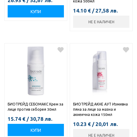
26.93
€
/
52,67
лв.
кожа 500мл
14.10
€
/
27,58
лв.
КУПИ
НЕ Е НАЛИЧЕН
БИОТРЕЙД СЕБОМАКС Крем за
БИОТРЕЙД АКНЕ АУТ Измивна
лице против себорея 30мл
пяна за лице за мазна и
акнеична кожа 150мл
15.74
€
/
30,78
лв.
10.23
€
/
20,01
лв.
КУПИ
НЕ Е НАЛИЧЕН