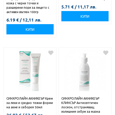
кожа с черни точки и
5.71
€
/
11,17
лв.
разширени пори за лицето с
активен въглен 100гр
КУПИ
6.19
€
/
12,11
лв.
КУПИ
СИНХРОЛАЙН АКНИКЕЪР Крем
СИНХРОЛАЙН АКНИКЕЪР
за леки и средно тежки форми
КЛИНСЪР Антисептичен
на акне и себорея 50мл
лосион, отстраняващ
излишния себум за мазна