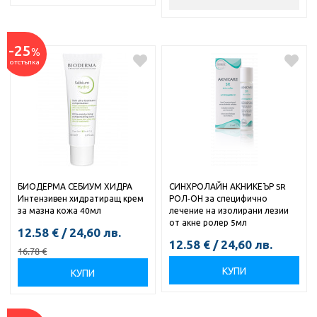
-25
%
отстъпка
БИОДЕРМА СЕБИУМ ХИДРА
СИНХРОЛАЙН АКНИКЕЪР SR
Интензивен хидратиращ крем
РОЛ-ОН за специфично
за мазна кожа 40мл
лечение на изолирани лезии
от акне ролер 5мл
12.58
€
/
24,60
лв.
12.58
€
/
24,60
лв.
16.78
€
КУПИ
КУПИ