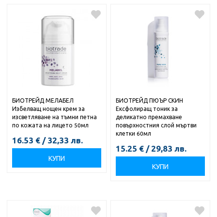
БИОТРЕЙД МЕЛАБЕЛ
БИОТРЕЙД ПЮЪР СКИН
Избелващ нощен крем за
Ексфолиращ тоник за
изсветляване на тъмни петна
деликатно премахване
по кожата на лицето 50мл
повърхностния слой мъртви
клетки 60мл
16.53
€
/
32,33
лв.
15.25
€
/
29,83
лв.
КУПИ
КУПИ