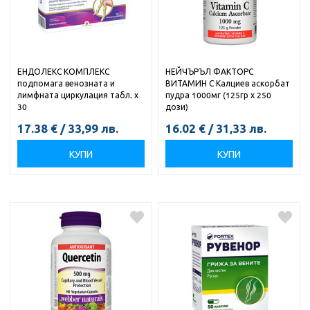
ЕНДОЛЕКС КОМПЛЕКС
НЕЙЧЪРЪЛ ФАКТОРС
подпомага венозната и
ВИТАМИН С Калциев аскорбат
лимфната циркулация табл. х
пудра 1000мг (125гр х 250
30
дози)
17.38
€
/
33,99
лв.
16.02
€
/
31,33
лв.
КУПИ
КУПИ