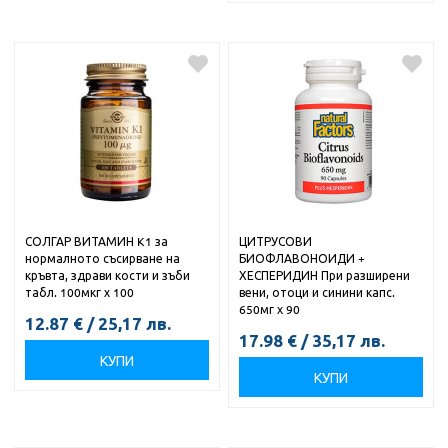
СОЛГАР ВИТАМИН K1 за
ЦИТРУСОВИ
нормалното съсирване на
БИОФЛАВОНОИДИ +
кръвта, здрави кости и зъби
ХЕСПЕРИДИН При разширени
табл. 100мкг х 100
вени, отоци и синини капс.
650мг х 90
12.87
€
/
25,17
лв.
17.98
€
/
35,17
лв.
КУПИ
КУПИ