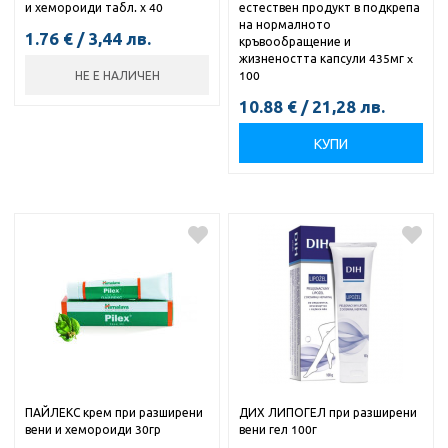
и хемороиди табл. х 40
естествен продукт в подкрепа
на нормалното
1.76
€
/
3,44
лв.
кръвообращение и
жизнеността капсули 435мг x
НЕ Е НАЛИЧЕН
100
10.88
€
/
21,28
лв.
КУПИ
ПАЙЛЕКС крем при разширени
ДИХ ЛИПОГЕЛ при разширени
вени и хемороиди 30гр
вени гел 100г