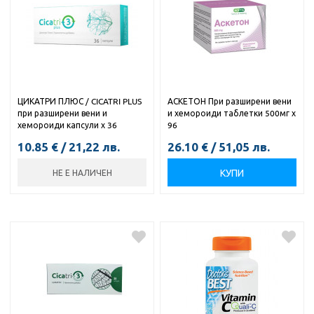
ЦИКАТРИ ПЛЮС / CICATRI PLUS
АСКЕТОН При разширени вени
при разширени вени и
и хемороиди таблетки 500мг х
хемороиди капсули х 36
96
10.85
€
/
21,22
лв.
26.10
€
/
51,05
лв.
КУПИ
НЕ Е НАЛИЧЕН