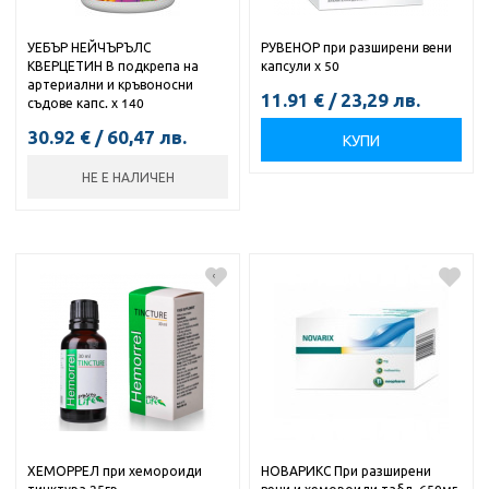
УЕБЪР НЕЙЧЪРЪЛС
РУВЕНОР при разширени вени
КВЕРЦЕТИН В подкрепа на
капсули х 50
артериални и кръвоносни
11.91
€
/
23,29
лв.
съдове капс. х 140
30.92
€
/
60,47
лв.
КУПИ
НЕ Е НАЛИЧЕН
ХЕМОРРЕЛ при хемороиди
НОВАРИКС При разширени
тинктура 25гр
вени и хемороиди табл. 650мг