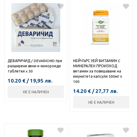
ДЕВАРИЧИД / DEVARICHID при
НЕЙЧЪРС УЕЙ ВИТАМИН C
разширени вени и хемороиди
МИНЕРАЛЕН ПРОИЗХОД
таблетки x 30
витамин за повишаване на
имунитета капсули 500мг х
10.20
€
/
19,95
лв.
100
14.20
€
/
27,77
лв.
НЕ Е НАЛИЧЕН
НЕ Е НАЛИЧЕН