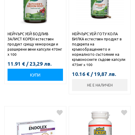
НЕЙЧЪРС УЕЙ БОДЛИВ
НЕЙЧЪРС УЕЙ ГОТУ КОЛА
ЗАЛИСТ КОРЕН естествен
БИЛКА естествен продукт в
продукт срещу хемороиди и
подкрепа на
разширени вени капсули 470мг
кръвообращението и
х 100
нормалното състояние на
кръвоносните съдове капсули
11.91
€
/
23,29
лв.
475мг x 100
10.16
€
/
19,87
лв.
КУПИ
НЕ Е НАЛИЧЕН