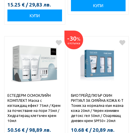
15.25
€
/
29,83
лв.
КУПИ
КУПИ
-30
%
отстъпка
ЕСТЕДЕРМ ОСМОКЛИЙН
БИОТРЕЙД ПЮЪР СКИН
КОМПЛЕКТ Маска с
РИТУАЛ ЗА СИЯЙНА КОЖА К-Т
изглаждащ ефект 75мл / Крем
Тоник за нормална към мазна
за почистване на пори 75мл /
кожа 20мл / Черен измивен
Хидратиращ клетъчен крем
детокс гел 50мл / Озаряващ
10мл
дневен крем SPF50+ 20мл
50.56
€
/
98,89
лв.
10.68
€
/
20,89
лв.