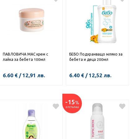
ПАВЛОВИЧА МАС крем с
БЕБО Подхранващо мляко за
лайка за бебета 100мл
бебета и деца 200мл
6.60
€
/
12,91
лв.
6.40
€
/
12,52
лв.
КУПИ
-15
%
отстъпка