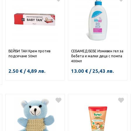
БЕЙБИ ТАН Крем против
СЕБАМЕД БЕБЕ Измивен гел за
подсичане 50мл
бебета и малки деца с помпа
400мл
2.50
€
/
4,89
лв.
13.00
€
/
25,43
лв.
КУПИ