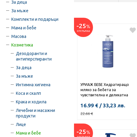
За деца
За мъже
Комплекти и подаръци
-25
%
Мама и бебе
отстъпка
Масова
Козметика
Дезодоранти и
антиперспиранти
За деца
За мъже
Интимна хигиена
УРИАЖ БЕБЕ Хидратиращо
мляко за бебета за
Коса и скалп
чувствителна и деликатна
кожа 500мл
Крака и ходила
16.99
€
/
33,23
лв.
Лечебни и масажни
22.66
€
продукти
Лице
-25
%
Мама и бебе
КУПИ
отстъпка