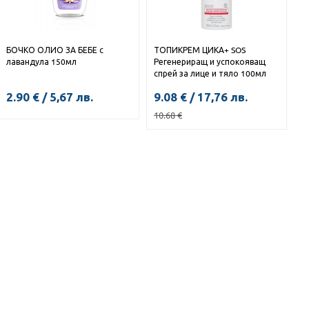
БОЧКО ОЛИО ЗА БЕБЕ с
ТОПИКРЕМ ЦИКА+ SOS
лавандула 150мл
Регенериращ и успокояващ
спрей за лице и тяло 100мл
2.90
€
/
5,67
лв.
9.08
€
/
17,76
лв.
10.68
€
КУПИ
КУПИ