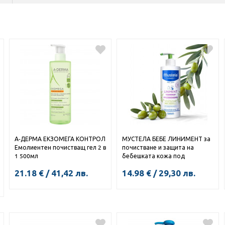
А-ДЕРМА ЕКЗОМЕГА КОНТРОЛ
МУСТЕЛА БЕБЕ ЛИНИМЕНТ за
Емолиентен почистващ гел 2 в
почистване и защита на
1 500мл
бебешката кожа под
пелените 400мл
21.18
€
/
41,42
лв.
14.98
€
/
29,30
лв.
КУПИ
КУПИ