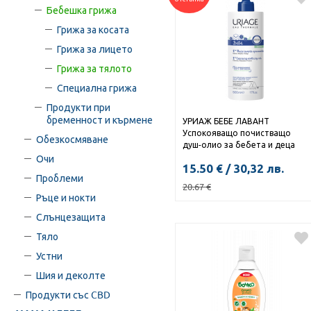
Бебешка грижа
Грижа за косата
Грижа за лицето
Грижа за тялото
Специална грижа
Продукти при
бременност и кърмене
УРИАЖ БЕБЕ ЛАВАНТ
Успокояващо почистващо
Обезкосмяване
душ-олио за бебета и деца
500мл
Очи
15.50
€
/
30,32
лв.
Проблеми
20.67
€
Ръце и нокти
Слънцезащита
КУПИ
Тяло
Устни
Шия и деколте
Продукти със CBD