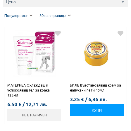
Цена
Популярност
30 на страница
МАТЕРНЕА Охлаждащ и
БИЛЕ Възстановяващ крем за
успокояващ гел за крака
напукани пети 40мл
125мл
3.25
€
/
6,36
лв.
6.50
€
/
12,71
лв.
КУПИ
НЕ Е НАЛИЧЕН