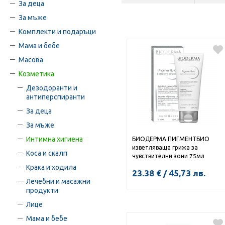
За деца
За мъже
Комплекти и подаръци
Мама и бебе
Масова
Козметика
Дезодоранти и
антиперспиранти
За деца
За мъже
Интимна хигиена
БИОДЕРМА ПИГМЕНТБИО
изветляваща грижа за
Коса и скалп
чувствителни зони 75мл
Крака и ходила
23.38
€
/
45,73
лв.
Лечебни и масажни
продукти
Лице
КУПИ
Мама и бебе