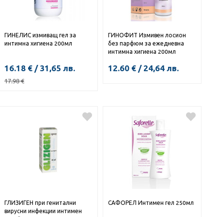
ГИНЕЛИС измиващ гел за
ГИНОФИТ Измивен лосион
интимна хигиена 200мл
без парфюм за ежедневна
интимна хигиена 200мл
16.18
€
/
31,65
лв.
12.60
€
/
24,64
лв.
17.98
€
КУПИ
КУПИ
ГЛИЗИГЕН при генитални
САФОРЕЛ Интимен гел 250мл
вирусни инфекции интимен