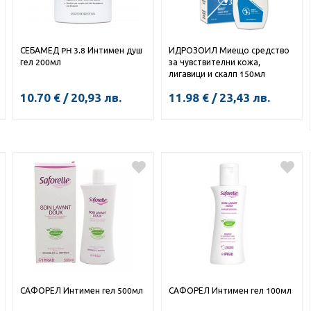
СЕБАМЕД PH 3.8 Интимен душ
ИДРОЗОИЛ Миещо средство
гел 200мл
за чувствителни кожа,
лигавици и скалп 150мл
10.70
€
/
20,93
лв.
11.98
€
/
23,43
лв.
КУПИ
КУПИ
САФОРЕЛ Интимен гел 500мл
САФОРЕЛ Интимен гел 100мл