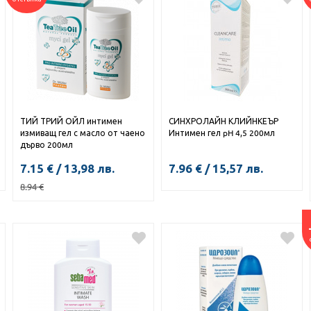
ТИЙ ТРИЙ ОЙЛ интимен
СИНХРОЛАЙН КЛИЙНКЕЪР
измиващ гел с масло от чаено
Интимен гел pH 4,5 200мл
дърво 200мл
7.15
€
/
13,98
лв.
7.96
€
/
15,57
лв.
8.94
€