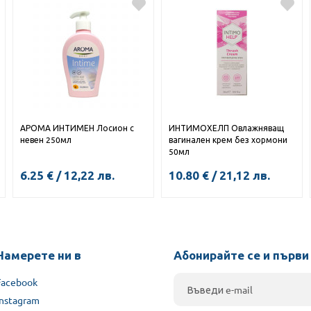
КУПИ
КУПИ
АРОМА ИНТИМЕН Лосион с
ИНТИМОХЕЛП Овлажняващ
невен 250мл
вагинален крем без хормони
50мл
6.25
€
/
12,22
лв.
10.80
€
/
21,12
лв.
КУПИ
Намерете ни в
Абонирайте се и първи
Facebook
Instagram