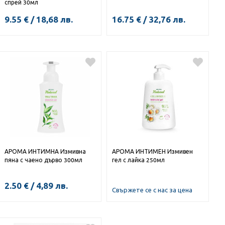
спрей 30мл
9.55
€
/
18,68
лв.
16.75
€
/
32,76
лв.
КУПИ
АРОМА ИНТИМНА Измивна
АРОМА ИНТИМЕН Измивен
пяна с чаено дърво 300мл
гел с лайка 250мл
2.50
€
/
4,89
лв.
Свържете се с нас за цена