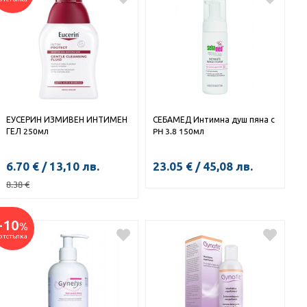
ЕУСЕРИН ИЗМИВЕН ИНТИМЕН
СЕБАМЕД Интимна душ пяна с
ГЕЛ 250мл
PH 3.8 150мл
6.70
€
/
13,10
лв.
23.05
€
/
45,08
лв.
8.38
€
КУПИ
-10
%
КУПИ
отстъпка