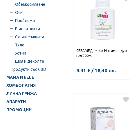
Обезкосмяване
Очи
Проблеми
Ръце и нокти
Слънцезащита
Тяло
СЕБАМЕД Ph 6.8 Интимен душ
Устни
гел 200мл
Шия и деколте
Продукти със CBD
9.41
€
/
18,40
лв.
МАМА И БЕБЕ
ХОМЕОПАТИЯ
ЛИЧНА ГРИЖА
КУПИ
АПАРАТИ
ПРОМОЦИИ