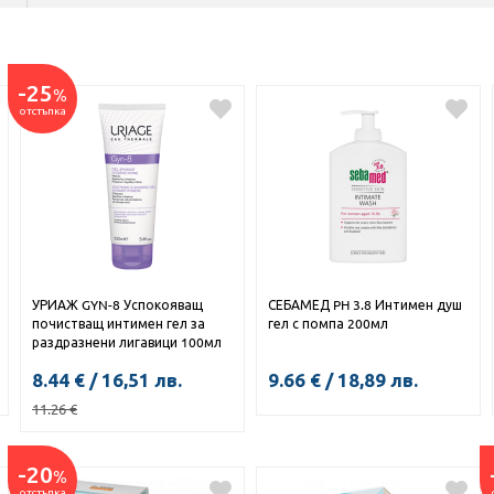
-25
%
отстъпка
УРИАЖ GYN-8 Успокояващ
СЕБАМЕД PH 3.8 Интимен душ
почистващ интимен гел за
гел с помпа 200мл
раздразнени лигавици 100мл
8.44
€
/
16,51
лв.
9.66
€
/
18,89
лв.
11.26
€
-20
%
КУПИ
отстъпка