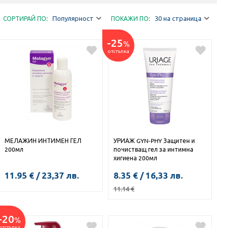
Популярност
30 на страница
СОРТИРАЙ ПО:
ПОКАЖИ ПО:
-25
%
отстъпка
МЕЛАЖИН ИНТИМЕН ГЕЛ
УРИАЖ GYN-PHY Защитен и
200мл
почистващ гел за интимна
хигиена 200мл
11.95
€
/
23,37
лв.
8.35
€
/
16,33
лв.
11.14
€
КУПИ
-20
%
КУПИ
отстъпка