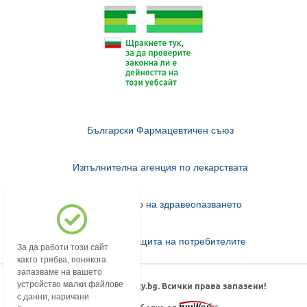
Български Фармацевтичен съюз
Изпълнителна агенция по лекарствата
Министерство на здравеопазването
Комисия за защита на потребителите
За да работи този сайт
както трябва, понякога
запазваме на вашето
устройство малки файлове
© 2018-2026 mypharmacy.bg. Всички права запазени!
с данни, наричани