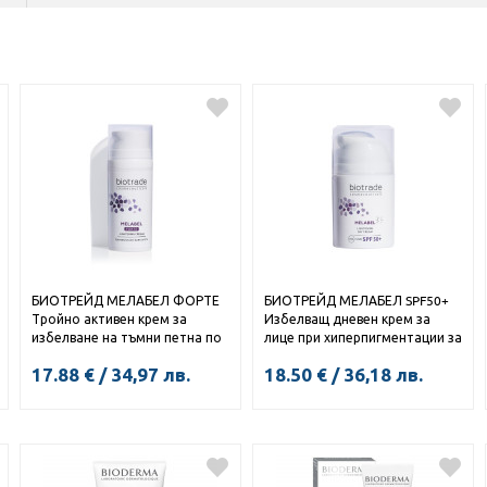
БИОТРЕЙД МЕЛАБЕЛ ФОРТЕ
БИОТРЕЙД МЕЛАБЕЛ SPF50+
Тройно активен крем за
Избелващ дневен крем за
избелване на тъмни петна по
лице при хиперпигментации за
кожата 30мл
всеки тип кожа 50мл
17.88
€
/
34,97
лв.
18.50
€
/
36,18
лв.
КУПИ
КУПИ