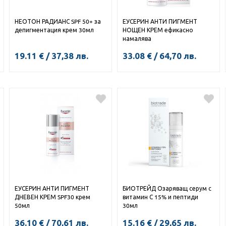
НЕОТОН РАДИАНС SPF 50+ за
ЕУСЕРИН АНТИ ПИГМЕНТ
депигментация крем 30мл
НОЩЕН КРЕМ ефикасно
намалява
хиперпигментациите крем
19.11
€
/
37,38
лв.
33.08
€
/
64,70
лв.
50мл
КУПИ
КУПИ
ЕУСЕРИН АНТИ ПИГМЕНТ
БИОТРЕЙД Озаряващ серум с
ДНЕВЕН КРЕМ SPF30 крем
витамин С 15% и пептиди
50мл
30мл
36.10
€
/
70,61
лв.
15.16
€
/
29,65
лв.