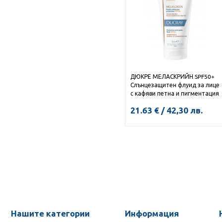
ДЮКРЕ МЕЛАСКРИЙН SPF50+
Слънцезащитен флуид за лице
с кафяви петна и пигментация
40мл
21.63
€
/
42,30
лв.
КУПИ
Нашите категории
Информация