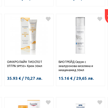
КУПИ
КУПИ
СИНХРОЛАЙН ТИОСПОТ
БИОТРЕЙД Серум с
УЛТРА SPF50+ Крем 30мл
хиалуронова киселина и
ниацинамид 30мл
35.93
€
/
70,27
лв.
15.16
€
/
29,65
лв.
КУПИ
КУПИ