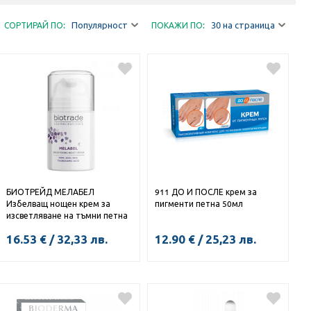
Популярност
30 на страница
СОРТИРАЙ ПО:
ПОКАЖИ ПО:
БИОТРЕЙД МЕЛАБЕЛ
911 ДО И ПОСЛЕ крем за
Избелващ нощен крем за
пигменти петна 50мл
изсветляване на тъмни петна
по кожата на лицето 50мл
16.53
€
/
32,33
лв.
12.90
€
/
25,23
лв.
КУПИ