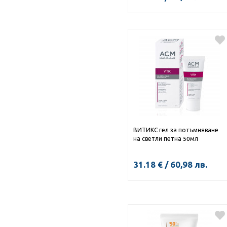
КУПИ
ВИТИКС гел за потъмняване
на светли петна 50мл
31.18
€
/
60,98
лв.