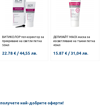
ВИТИКОЛОР гел-коректор за
ДЕПИУАЙТ МАСК маска за
прикриване на светли петна
изсветляване на тъмни петна
50мл
40мл
22.78
€
/
44,55
лв.
15.87
€
/
31,04
лв.
 получете най-добрите оферти!