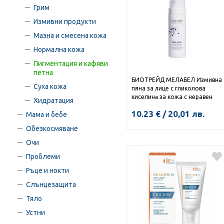
Грим
Измивни продукти
Мазна и смесена кожа
Нормална кожа
Пигментация и кафяви
петна
БИОТРЕЙД МЕЛАБЕЛ Измивна
Суха кожа
пяна за лице с гликолова
киселинa за кожа с неравен
Хидратация
тен 150мл
10.23
€
/
20,01
лв.
Мама и бебе
Обезкосмяване
Очи
КУПИ
Проблеми
Ръце и нокти
Слънцезащита
Тяло
Устни