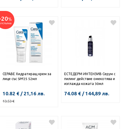
-20
%
КУПИ
отстъпка
СЕРАВЕ Хидратиращ крем за
ЕСТЕДЕРМ ИНТЕНЗИВ Серум с
лице със SPF25 52мл
пилинг действие омекотява и
изглажда кожата 30мл
10.82
€
/
21,16
лв.
74.08
€
/
144,89
лв.
13.53
€