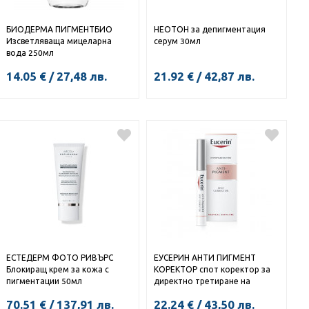
БИОДЕРМА ПИГМЕНТБИО
НЕОТОН за депигментация
Изсветляваща мицеларна
серум 30мл
вода 250мл
14.05
€
/
27,48
лв.
21.92
€
/
42,87
лв.
КУПИ
КУПИ
ЕСТЕДЕРМ ФОТО РИВЪРС
ЕУСЕРИН АНТИ ПИГМЕНТ
Блокиращ крем за кожа с
КОРЕКТОР спот коректор за
пигментации 50мл
директно третиране на
тъмните петна 5мл
70.51
€
/
137,91
лв.
22.24
€
/
43,50
лв.