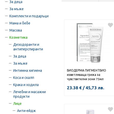
За деца
За мъже
Комплекти и подаръци
Мама и бебе
Масова
Козметика
Дезодоранти и
антиперспиранти
За деца
За мъже
Интимна хигиена
БИОДЕРМА ПИГМЕНТБИО
изветляваща грижа за
Коса и скалп
чувствителни зони 75мл
Крака и ходила
23.38
€
/
45,73
лв.
Лечебни и масажни
продукти
Лице
КУПИ
Анти-ейдж