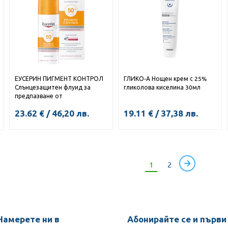
ЕУСЕРИН ПИГМЕНТ КОНТРОЛ
ГЛИКО-А Нощен крем с 25%
Слънцезащитен флуид за
гликолова киселина 30мл
предпазване от
хиперпигментация SPF50+
23.62
€
/
46,20
лв.
19.11
€
/
37,38
лв.
50мл
КУПИ
1
2
Намерете ни в
Абонирайте се и първи