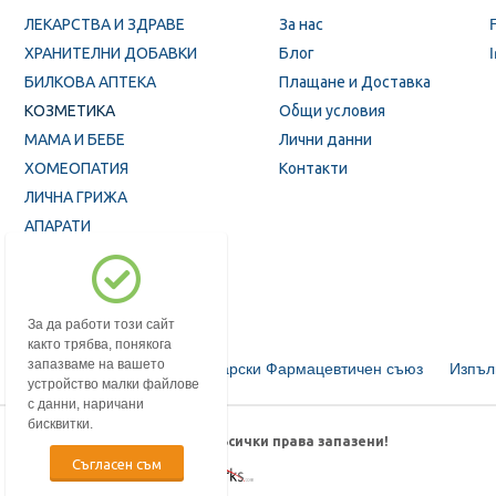
ЛЕКАРСТВА И ЗДРАВЕ
За нас
ХРАНИТЕЛНИ ДОБАВКИ
Блог
БИЛКОВА АПТЕКА
Плащане и Доставка
КОЗМЕТИКА
Общи условия
МАМА И БЕБЕ
Лични данни
ХОМЕОПАТИЯ
Контакти
ЛИЧНА ГРИЖА
АПАРАТИ
ПРОМОЦИИ
За да работи този сайт
както трябва, понякога
запазваме на вашето
Български Фармацевтичен съюз
Изпъл
устройство малки файлове
с данни, наричани
бисквитки.
© 2018-2026 mypharmacy.bg. Всички права запазени!
Съгласен съм
Дизайн и изработка от