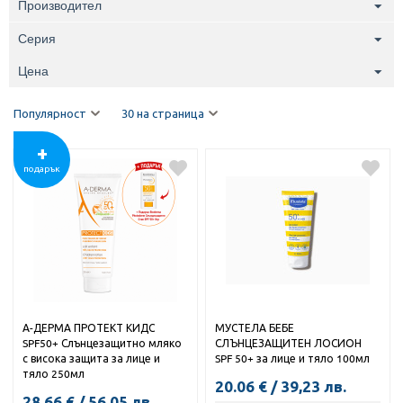
Производител
Серия
Цена
Популярност
30 на страница
+
подарък
А-ДЕРМА ПРОТЕКТ КИДС
МУСТЕЛА БЕБЕ
SPF50+ Слънцезащитно мляко
СЛЪНЦЕЗАЩИТЕН ЛОСИОН
с висока защита за лице и
SPF 50+ за лице и тяло 100мл
тяло 250мл
20.06
€
/
39,23
лв.
28.66
€
/
56,05
лв.