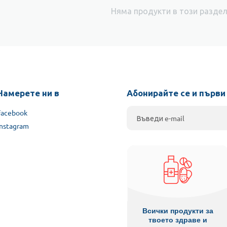
Няма продукти в този разде
Намерете ни в
Абонирайте се и първи
Facebook
Instagram
Всички продукти за
твоето здраве и