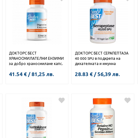
ДОКТОРС БЕСТ
ДОКТОРС БЕСТ СЕРАПЕПТАЗА
ХРАНОСМИЛАТЕЛНИ ЕНЗИМИ
40 000 SPU в подкрепа на
за добро храносмилане капс.
дихателната и имунна
х 90
система капс. x 90
41.54
€
/
81,25
лв.
28.83
€
/
56,39
лв.
КУПИ
КУПИ