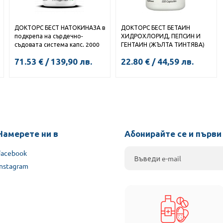
ДОКТОРС БЕСТ НАТОКИНАЗА в
ДОКТОРС БЕСТ БЕТАИН
подкрепа на сърдечно-
ХИДРОХЛОРИД, ПЕПСИН И
съдовата система капс. 2000
ГЕНТАИН (ЖЪЛТА ТИНТЯВА)
FUs x 270
капс. х 120
71.53
€
/
139,90
лв.
22.80
€
/
44,59
лв.
Намерете ни в
Абонирайте се и първи
Facebook
Instagram