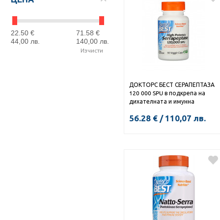
22.50
€
71.58
€
44,00
лв.
140,00
лв.
Изчисти
ДОКТОРС БЕСТ СЕРАПЕПТАЗА
120 000 SPU в подкрепа на
дихателната и имунна
система капс. х 90
56.28
€
/
110,07
лв.