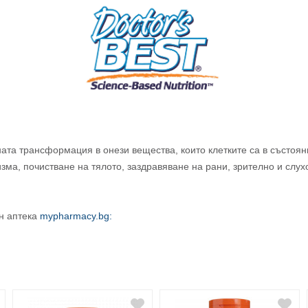
ата трансформация в онези вещества, които клетките са в състоян
изма, почистване на тялото, заздравяване на рани, зрително и сл
н аптека
mypharmacy.bg: