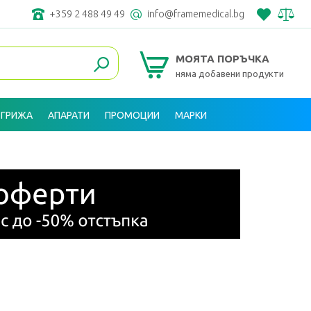
+359 2 488 49 49
info@framemedical.bg
МОЯТА ПОРЪЧКА
няма добавени продукти
 ГРИЖА
АПАРАТИ
ПРОМОЦИИ
МАРКИ
ВХОД