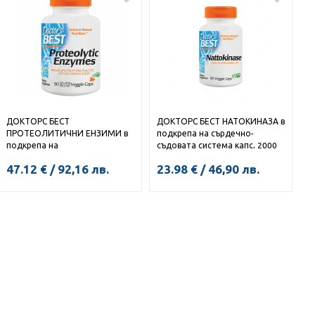
ДОКТОРС БЕСТ
ДОКТОРС БЕСТ НАТОКИНАЗА в
ПРОТЕОЛИТИЧНИ ЕНЗИМИ в
подкрепа на сърдечно-
подкрепа на
съдовата система капс. 2000
храносмилателната система
FUs x 90
47.12
€
/
92,16
лв.
23.98
€
/
46,90
лв.
капс. x 90