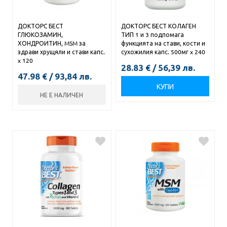
ДОКТОРС БЕСТ
ДОКТОРС БЕСТ КОЛАГЕН
ГЛЮКОЗАМИН,
ТИП 1 и 3 подпомага
ХОНДРОИТИН, MSM за
функцията на стави, кости и
здрави хрущяли и стави капс.
сухожилия капс. 500мг x 240
x 120
28.83
€
/
56,39
лв.
47.98
€
/
93,84
лв.
КУПИ
НЕ Е НАЛИЧЕН