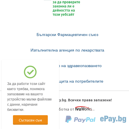
Български Фармацевтичен съюз
Изпълнителна агенция по лекарствата
Министерство на здравеопазването
Комисия за защита на потребителите
За да работи този сайт
както трябва, понякога
запазваме на вашето
устройство малки файлове
© 2018-2026 mypharmacy.bg. Всички права запазени!
с данни, наричани
Дизайн и изработка от
бисквитки.
Съгласен съм