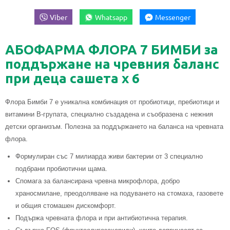
Viber
Whatsapp
Messenger
АБОФАРМА ФЛОРА 7 БИМБИ за
поддържане на чревния баланс
при деца сашета x 6
Флора Бимби 7 е уникална комбинация от пробиотици, пребиотици и
витамини В-групата, специално създадена и съобразена с нежния
детски организъм. Полезна за поддържането на баланса на чревната
флора.
Формулиран със 7 милиарда живи бактерии от 3 специално
подбрани пробиотични щама.
Спомага за балансирана чревна микрофлора, добро
храносмилане, преодоляване на подуването на стомаха, газовете
и общия стомашен дискомфорт.
Подържа чревната флора и при антибиотична терапия.