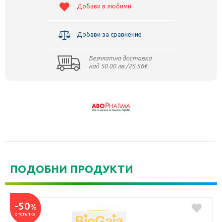
Всички продукти в онлайн аптека mypharmacy.bg се предлагат само
Добави в любими
от официални и лицензирани вносители и са снабдени с всички
необходими разрешения за продажбата им на територията на
Добави за сравнение
Република България от компетентните органи.
Безплатна доставка
над 50.00 лв./25.56€
ПОДОБНИ ПРОДУКТИ
-50
%
отстъпка