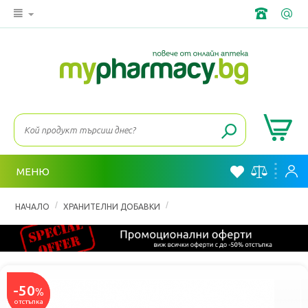
МЕНЮ
/
/
НАЧАЛО
ХРАНИТЕЛНИ ДОБАВКИ
ХРАНОСМИЛАНЕ, ПРОБИОТИЦИ 
-50
-50
%
%
отстъпка
отстъпка