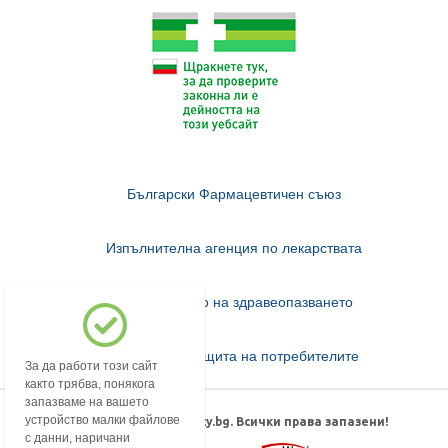
Български Фармацевтичен съюз
Изпълнителна агенция по лекарствата
Министерство на здравеопазването
Комисия за защита на потребителите
За да работи този сайт
както трябва, понякога
запазваме на вашето
устройство малки файлове
© 2018-2026 mypharmacy.bg. Всички права запазени!
с данни, наричани