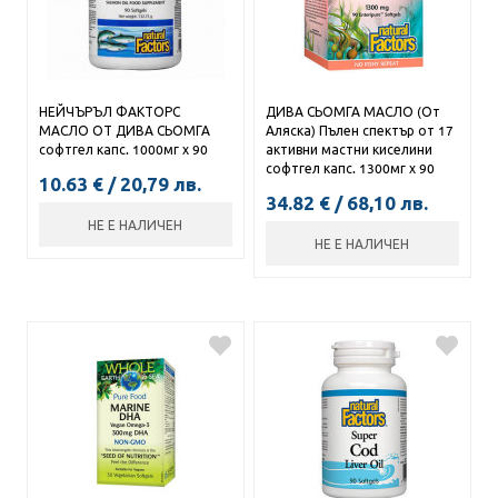
НЕЙЧЪРЪЛ ФАКТОРС
ДИВА СЬОМГА МАСЛО (От
МАСЛО ОТ ДИВА СЬОМГА
Аляска) Пълен спектър от 17
софтгел капс. 1000мг х 90
активни мастни киселини
софтгел капс. 1300мг х 90
10.63
€
/
20,79
лв.
34.82
€
/
68,10
лв.
НЕ Е НАЛИЧЕН
НЕ Е НАЛИЧЕН