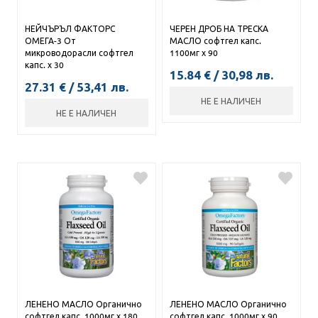
НЕЙЧЪРЪЛ ФАКТОРС
ЧЕРЕН ДРОБ НА ТРЕСКА
ОМЕГА-3 От
МАСЛО софтгел капс.
микроводорасли софтгел
1100мг х 90
капс. х 30
15.84
€
/
30,98
лв.
27.31
€
/
53,41
лв.
НЕ Е НАЛИЧЕН
НЕ Е НАЛИЧЕН
ЛЕНЕНО МАСЛО Органично
ЛЕНЕНО МАСЛО Органично
софтгел капс. 1000мг х 180
софтгел капс. 1000мг х 90