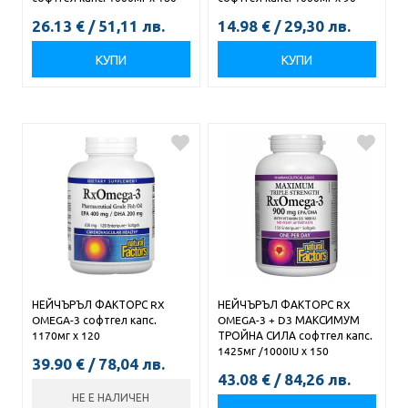
26.13
€
/
51,11
лв.
14.98
€
/
29,30
лв.
КУПИ
КУПИ
НЕЙЧЪРЪЛ ФАКТОРС RX
НЕЙЧЪРЪЛ ФАКТОРС RX
OMEGA-3 софтгел капс.
OMEGA-3 + D3 МАКСИМУМ
1170мг х 120
ТРОЙНА СИЛА софтгел капс.
1425мг /1000IU х 150
39.90
€
/
78,04
лв.
43.08
€
/
84,26
лв.
НЕ Е НАЛИЧЕН