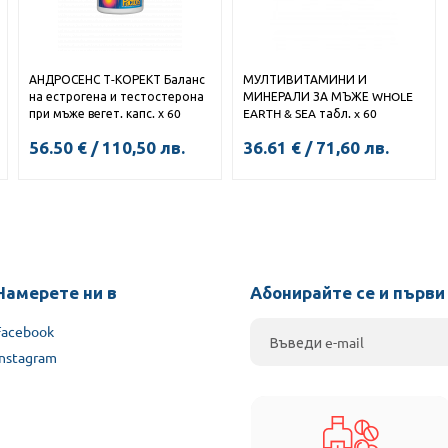
АНДРОСЕНС Т-КОРЕКТ Баланс
МУЛТИВИТАМИНИ И
на естрогена и тестостерона
МИНЕРАЛИ ЗА МЪЖЕ WHOLE
при мъже вегет. капс. х 60
EARTH & SEA табл. x 60
56.50
€
/
110,50
лв.
36.61
€
/
71,60
лв.
КУПИ
Намерете ни в
Абонирайте се и първи
Facebook
Instagram