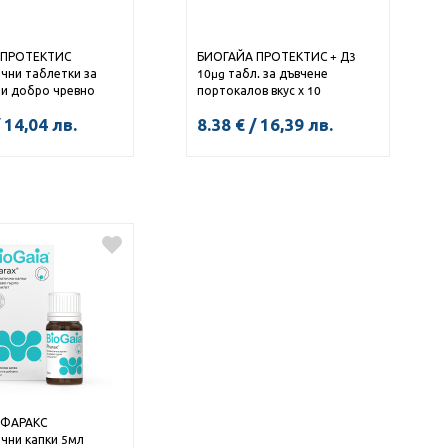
 ПРОТЕКТИС
БИОГАЙА ПРОТЕКТИС + Д3
чни таблетки за
10µg табл. за дъвчене
 и добро чревно
портокалов вкус х 10
вкус на лимон х 10
14,04
лв.
8.38
€
/
16,39
лв.
КУПИ
КУПИ
 ФАРАКС
чни капки 5мл