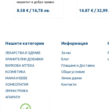
имунитет и добро чревно
здраве с вкус на ягода х 10
8.58
€
/
16,78
лв.
16.87
€
/
32,99
КУПИ
КУПИ
Нашите категории
Информация
ЛЕКАРСТВА И ЗДРАВЕ
За нас
ХРАНИТЕЛНИ ДОБАВКИ
Блог
БИЛКОВА АПТЕКА
Плащане и Доставка
КОЗМЕТИКА
Общи условия
МАМА И БЕБЕ
Лични данни
ХОМЕОПАТИЯ
Контакти
ЛИЧНА ГРИЖА
АПАРАТИ
ПРОМОЦИИ