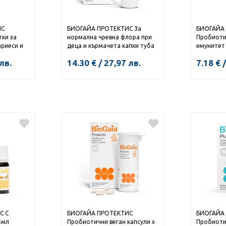
ИС
БИОГАЙА ПРОТЕКТИС За
БИОГАЙА
ки за
нормална чревна флора при
Пробиоти
ариеси и
деца и кърмачета капки туба
имунитет
 кухина х
5мл
здраве с 
лв.
14.30
€
/
27,97
лв.
7.18
€
/
КУПИ
С С
БИОГАЙА ПРОТЕКТИС
БИОГАЙА
5мл
Пробиотични веган капсули х
Пробиоти