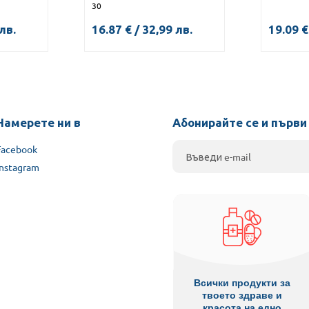
30
лв.
16.87
€
/
32,99
лв.
19.09
€
КУПИ
Намерете ни в
Абонирайте се и първи
Facebook
Instagram
Всички продукти за
твоето здраве и
красота на едно