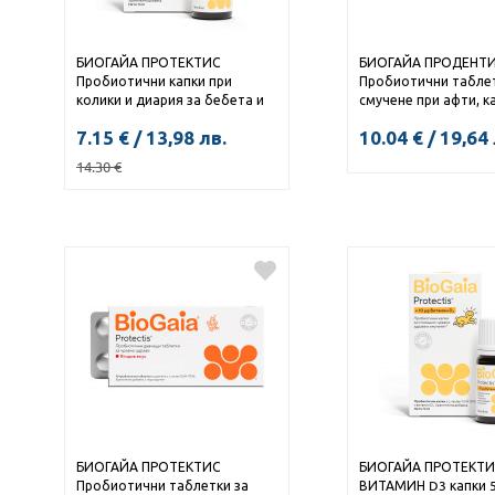
БИОГАЙА ПРОТЕКТИС
БИОГАЙА ПРОДЕНТ
Пробиотични капки при
Пробиотични таблет
колики и диария за бебета и
смучене при афти, к
деца 5мл
възпаления в устната
7.15
€
/
13,98
лв.
10.04
€
/
19,64
10
14.30
€
КУПИ
КУПИ
БИОГАЙА ПРОТЕКТИС
БИОГАЙА ПРОТЕКТИ
Пробиотични таблетки за
ВИТАМИН D3 капки 