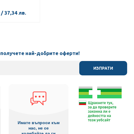
/
37,34
лв.
 получете най-добрите оферти!
ИЗПРАТИ
Имате въпроси към
нас, не се
колебайте да ги