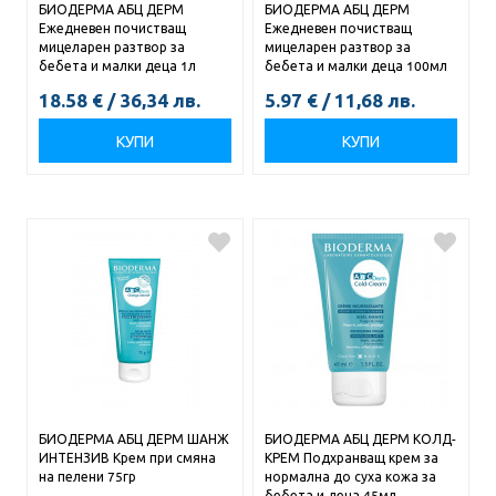
БИОДЕРМА АБЦ ДЕРМ
БИОДЕРМА АБЦ ДЕРМ
Ежедневен почистващ
Ежедневен почистващ
мицеларен разтвор за
мицеларен разтвор за
бебета и малки деца 1л
бебета и малки деца 100мл
18.58
€
/
36,34
лв.
5.97
€
/
11,68
лв.
КУПИ
КУПИ
БИОДЕРМА АБЦ ДЕРМ ШАНЖ
БИОДЕРМА АБЦ ДЕРМ КОЛД-
ИНТЕНЗИВ Крем при смяна
КРЕМ Подхранващ крем за
на пелени 75гр
нормална до суха кожа за
бебета и деца 45мл