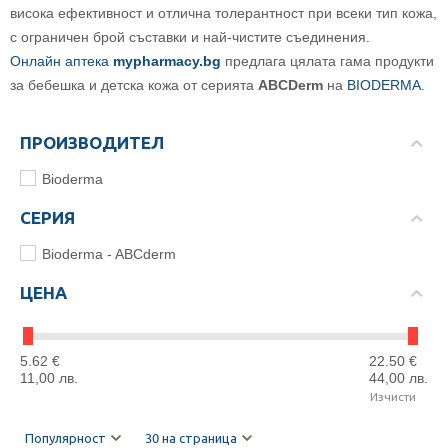
висока ефективност и отлична толерантност при всеки тип кожа,
с ограничен брой съставки и най-чистите съединения.
Онлайн аптека
myphаrmаcy.bg
предлага цялата гама продукти
за бебешка и детска кожа от серията
ABCDerm
на
BIODERMA
.
ПРОИЗВОДИТЕЛ
Bioderma
СЕРИЯ
Bioderma - ABCderm
ЦЕНА
5.62
€
22.50
€
11,00
лв.
44,00
лв.
Изчисти
Популярност
30 на страница