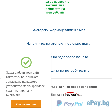
Български Фармацевтичен съюз
Изпълнителна агенция по лекарствата
Министерство на здравеопазването
Комисия за защита на потребителите
За да работи този сайт
както трябва, понякога
запазваме на вашето
устройство малки файлове
© 2018-2026 mypharmacy.bg. Всички права запазени!
с данни, наричани
Дизайн и изработка от
бисквитки.
Съгласен съм