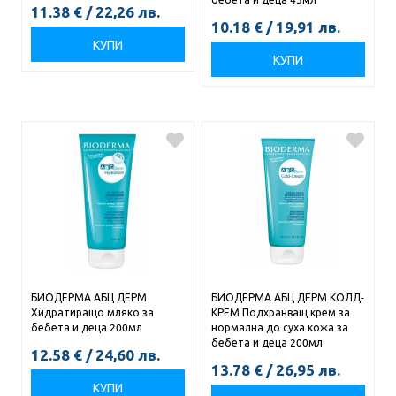
11.38
€
/
22,26
лв.
10.18
€
/
19,91
лв.
КУПИ
КУПИ
БИОДЕРМА АБЦ ДЕРМ
БИОДЕРМА АБЦ ДЕРМ КОЛД-
Хидратиращо мляко за
КРЕМ Подхранващ крем за
бебета и деца 200мл
нормална до суха кожа за
бебета и деца 200мл
12.58
€
/
24,60
лв.
13.78
€
/
26,95
лв.
КУПИ