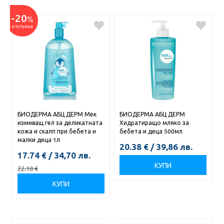
-20
%
отстъпка
БИОДЕРМА АБЦ ДЕРМ Мек
БИОДЕРМА АБЦ ДЕРМ
измиващ гел за деликатната
Хидратиращо мляко за
кожа и скалп при бебета и
бебета и деца 500мл
малки деца 1л
20.38
€
/
39,86
лв.
17.74
€
/
34,70
лв.
КУПИ
22.18
€
КУПИ