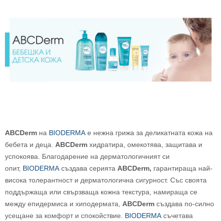
ABCDerm
на
BIODERMA
е нежна грижа за деликатната кожа на
бебета и деца.
ABCDerm
хидратира, омекотява, защитава и
успокоява. Благодарение на дерматологичният си
опит,
BIODERMA
създава серията
ABCDerm,
гарантираща най-
висока толерантност и дерматологична сигурност. Със своята
поддържаща или свързваща кожна текстура, намираща се
между епидермиса и хиподермата,
ABCDerm
създава по-силно
усещане за комфорт и спокойствие.
BIODERMA
съчетава